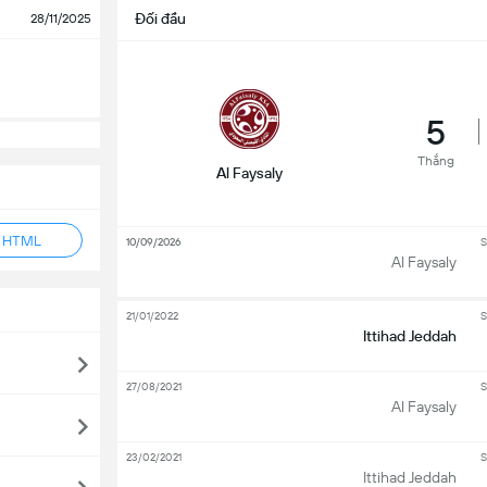
Đối đầu
28/11/2025
5
Thắng
Al Faysaly
ẻ HTML
10/09/2026
S
Al Faysaly
21/01/2022
S
Ittihad Jeddah
27/08/2021
S
Al Faysaly
23/02/2021
S
Ittihad Jeddah