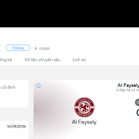
E
Follow
11.81M
ống kê
Số liệu chuyên sâu
Lịch sử
Al Faysaly
 cố định
Ả Rập Xê Út, Ki
Đ
Al Faysaly
16/08/2026