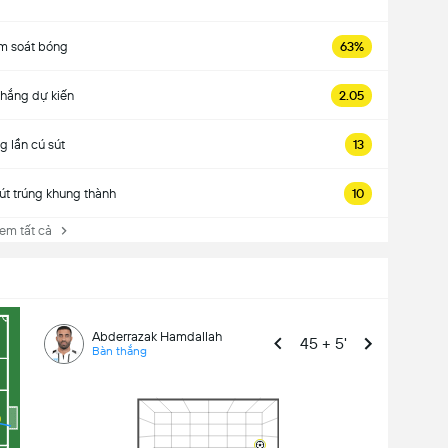
m soát bóng
63%
thắng dự kiến
2.05
g lần cú sút
13
út trúng khung thành
10
 tất cả
Abderrazak Hamdallah
45 + 5'
Bàn thắng