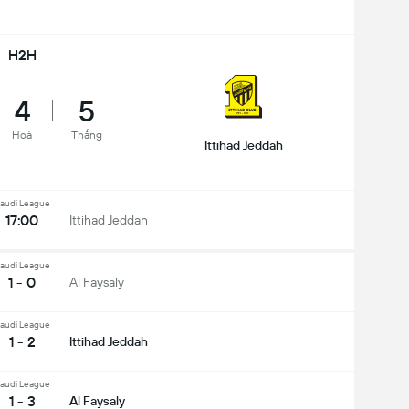
H2H
4
5
Hoà
Thắng
Ittihad Jeddah
audi League
17:00
Ittihad Jeddah
audi League
1 - 0
Al Faysaly
audi League
1 - 2
Ittihad Jeddah
audi League
1 - 3
Al Faysaly