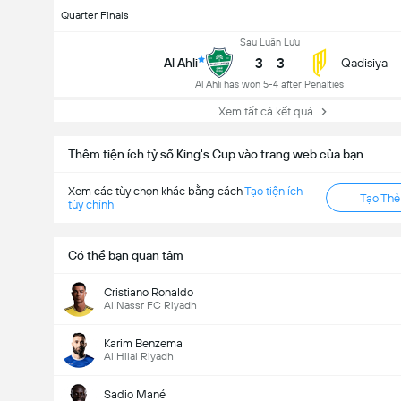
Quarter Finals
Sau Luân Lưu
3
-
3
Al Ahli
Qadisiya
Al Ahli has won 5-4 after Penalties
Xem tất cả kết quả
Thêm tiện ích tỷ số King's Cup vào trang web của bạn
Xem các tùy chọn khác bằng cách
Tạo tiện ích
Tạo Th
tùy chỉnh
Có thể bạn quan tâm
Cristiano Ronaldo
Al Nassr FC Riyadh
Karim Benzema
Al Hilal Riyadh
Sadio Mané