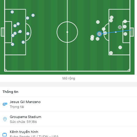
Mở rộng
Thông tin
Jesus Gil Manzano
Trọng tài
Groupama Stadium
Sức chứa: 59,186
Kênh truyền hình
Fubo Sports US / TUDN - USA