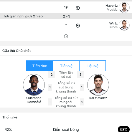
Havertz
49'
Musiala
0 - 1
Thời gian nghỉ giữa 2 hiệp
Wirtz
1'
Kroos
Cầu thủ Chủ chốt
Tiền đạo
Tiền vệ
Hậu vệ
Tổng lần
2
3
cú sút
Tổng số cú
1
sút trúng
1
khung thành
Ousmane
Tổng số cú sút
Kai Havertz
Dembélé
1
ra ngoài
2
khung thành
Thống kê
42%
Kiểm soát bóng
58%