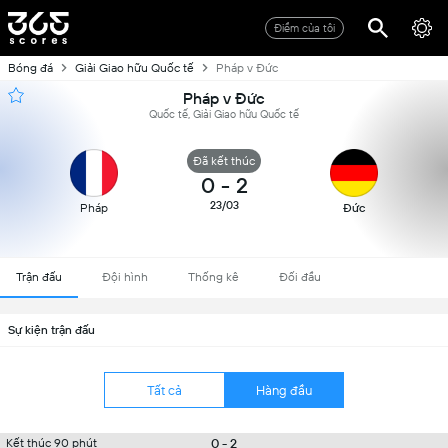
Điểm của tôi
Bóng đá
Giải Giao hữu Quốc tế
Pháp v Đức
Pháp v Đức
Quốc tế, Giải Giao hữu Quốc tế
Đã kết thúc
0
-
2
23/03
Pháp
Đức
Trận đấu
Đội hình
Thống kê
Đối đầu
Sự kiện trận đấu
Tất cả
Hàng đầu
0 - 2
Kết thúc 90 phút