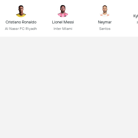
Ky
Cristiano Ronaldo
Lionel Messi
Neymar
Al Nassr FC Riyadh
Inter Miami
Santos