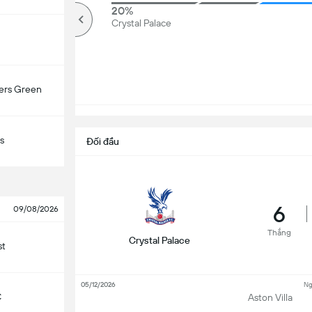
80%
20%
Kèo trên
Crystal Palace
ers Green
s
Đối đầu
6
09/08/2026
Thắng
Crystal Palace
st
05/12/2026
Ng
C
Aston Villa