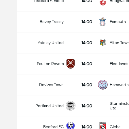
14:00
Liskeard Athletic
Bridgwate
14:00
Bovey Tracey
Exmouth
14:00
Yateley United
Alton Tow
14:00
Paulton Rovers
Fleetlands
14:00
Devizes Town
Hamworthy
Sturminst
14:00
Portland United
Utd
14:00
Bedford FC
Glebe