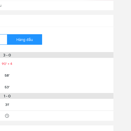
u
Hàng đầu
3 - 0
90' + 4
58'
53'
1 - 0
31'