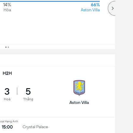
14%
66%
Hòa
Aston Villa
H2H
3
5
Hoà
Thắng
Aston Villa
oại Hạng Anh
15:00
Crystal Palace