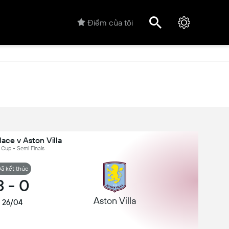
Điểm của tôi
lace v Aston Villa
 Cup - Semi Finals
ã kết thúc
3
-
0
Aston Villa
26/04