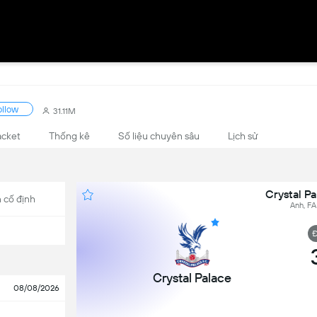
ollow
31.11M
acket
Thống kê
Số liệu chuyên sâu
Lịch sử
Crystal Pa
 cố định
Anh, FA
Đ
Crystal Palace
08/08/2026