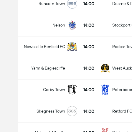
14:00
Runcorn Town
Dearne & D
14:00
Nelson
Stockport
14:00
Newcastle Benfield FC
Redcar To
14:00
Yarm & Eaglescliffe
West Auck
14:00
Corby Town
Peterboro
14:00
Skegness Town
Retford F