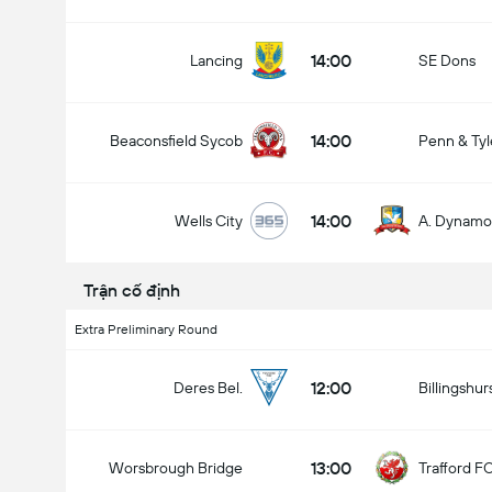
14:00
Lancing
SE Dons
14:00
Beaconsfield Sycob
Penn & Tyl
14:00
Wells City
A. Dynamo
Trận cố định
Extra Preliminary Round
12:00
Deres Bel.
Billingshur
13:00
Worsbrough Bridge
Trafford F