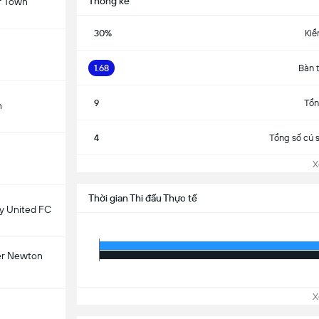
Thống kê
r Town
30%
Kiể
1.68
Bàn 
9
Tổn
n
4
Tổng số cú 
Xem
Thời gian Thi đấu Thực tế
 United FC
er Newton
Xem