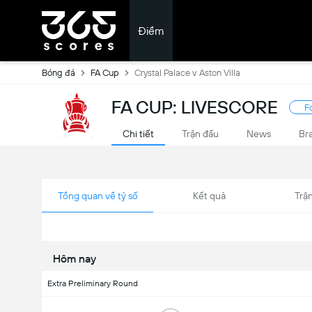
Điểm
Bóng đá
FA Cup
Crystal Palace v Aston Villa
FA CUP: LIVESCORE
F
Chi tiết
Trận đấu
News
Br
Tổng quan về tỷ số
Kết quả
Trận
Hôm nay
Extra Preliminary Round