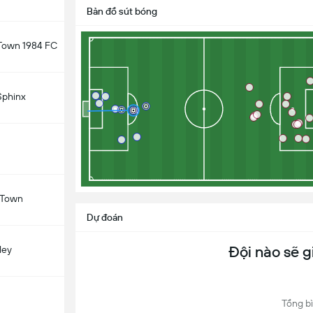
Bản đồ sút bóng
 Town 1984 FC
Sphinx
 Town
Dự đoán
Đội nào sẽ g
ley
Tổng bì