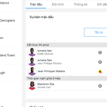
istrict
Trận đấu
Đội hình
Thống kê
Đối đầ
Sự kiện trận đấu
 Georgians
Tất cả
wn
Kết thúc 90 phút
Ismaila Sarr
Eddie Nketiah
land Town
Ismaila Sarr
Jean Philippe Mateta
Jean Philippe Mateta
ugh
Thời gian nghỉ giữa 2 hiệp
Eberechi Eze
Ismaila Sarr
C