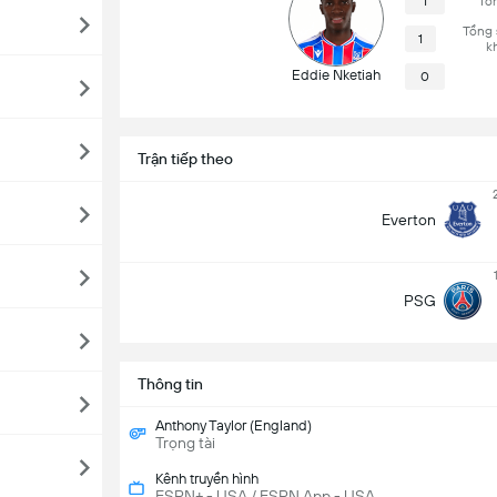
1
Tổn
Tổng 
1
k
Eddie Nketiah
0
Trận tiếp theo
Everton
PSG
Thông tin
Anthony Taylor (England)
Trọng tài
Kênh truyền hình
ESPN+ - USA / ESPN App - USA