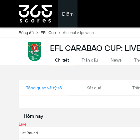
Điểm
Bóng đá
EFL Cup
Arsenal v Ipswich
EFL CARABAO CUP: LI
Chi tiết
Trận đấu
News
Th
Tổng quan về tỷ số
Kết quả
Trận
Hôm nay
Live
1st Round