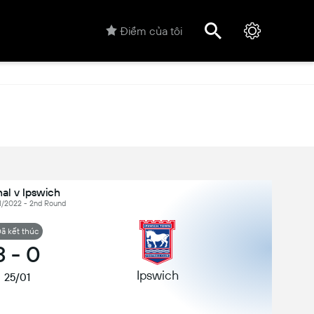
Điểm của tôi
al v Ipswich
1/2022 - 2nd Round
ã kết thúc
3
-
0
Ipswich
25/01