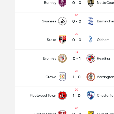
0
-
0
Burnley
Notts Cou
20
0
-
0
Swansea
Birmingh
20
0
-
0
Stoke
Oldham
19
0
-
1
Bromley
Reading
20
1
-
0
Crewe
Accringto
20
1
-
0
Fleetwood Town
Chesterfie
20