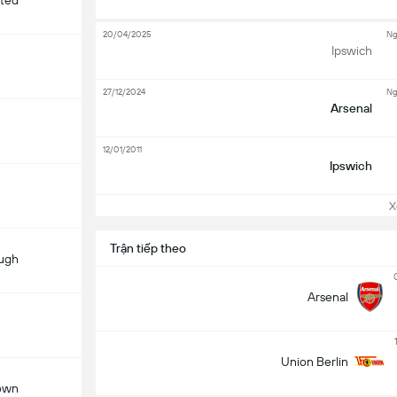
ited
20/04/2025
Ng
Ipswich
27/12/2024
Ng
Arsenal
12/01/2011
Ipswich
Xem
Trận tiếp theo
ugh
Arsenal
Union Berlin
own