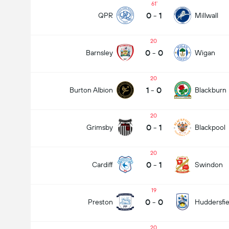
61
0
-
1
QPR
Millwall
20
0
-
0
Barnsley
Wigan
20
1
-
0
Burton Albion
Blackburn
20
0
-
1
Grimsby
Blackpool
20
0
-
1
Cardiff
Swindon
19
0
-
0
Preston
Huddersfie
20