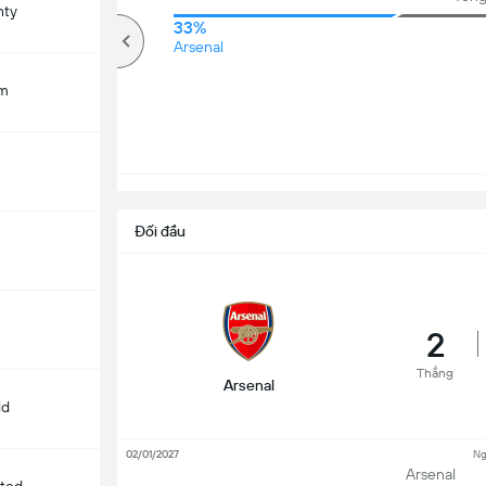
nty
50%
33%
Kèo trên
Arsenal
am
Đối đầu
n
2
Thắng
Arsenal
ld
02/01/2027
Ng
Arsenal