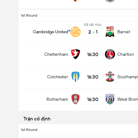
1st Round
Đã kết thúc
2
-
1
Cambridge United
Barnet
16:30
Cheltenham
Charlton
16:30
Colchester
Southamp
16:30
Rotherham
West Bro
Trận cố định
1st Round