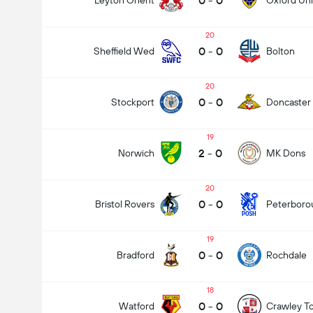
0
-
0
Leyton Orient
Oxford Un
20
0
-
0
Sheffield Wed
Bolton
20
0
-
0
Stockport
Doncaster
19
2
-
0
Norwich
MK Dons
20
0
-
0
Bristol Rovers
Peterboro
19
0
-
0
Bradford
Rochdale
18
0
-
0
Watford
Crawley T