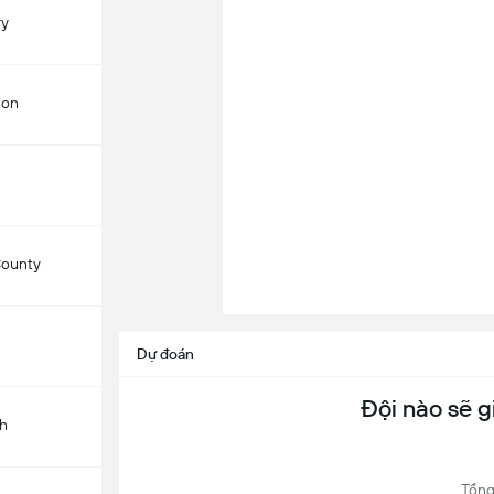
ry
ton
ounty
Dự đoán
Đội nào sẽ g
h
Tổng