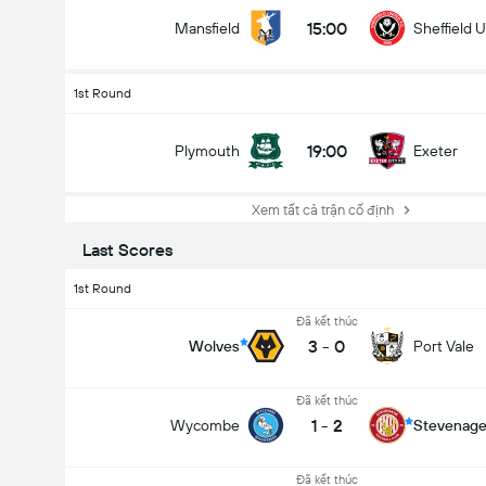
15:00
Mansfield
Sheffield 
1st Round
19:00
Plymouth
Exeter
Xem tất cả trận cố định
Last Scores
1st Round
Đã kết thúc
3
-
0
Wolves
Port Vale
Đã kết thúc
1
-
2
Wycombe
Stevenag
Đã kết thúc