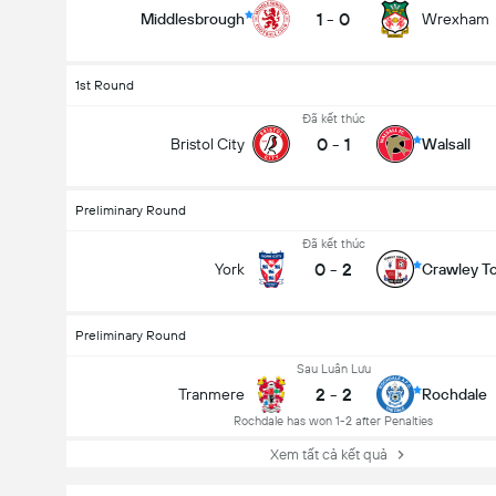
1
-
0
Middlesbrough
Wrexham
1st Round
Đã kết thúc
0
-
1
Bristol City
Walsall
Preliminary Round
Đã kết thúc
0
-
2
York
Crawley T
Preliminary Round
Sau Luân Lưu
2
-
2
Tranmere
Rochdale
Rochdale has won 1-2 after Penalties
Xem tất cả kết quả