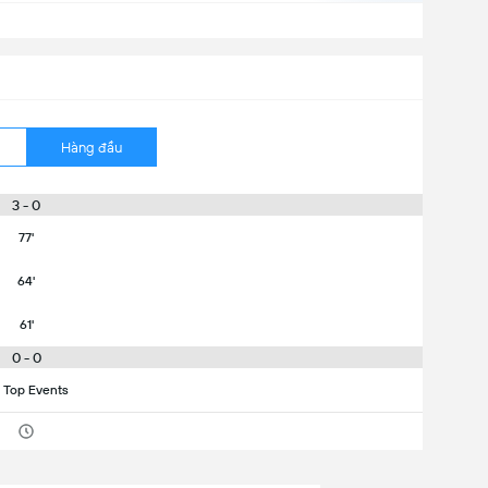
Hàng đầu
3 - 0
77'
64'
61'
0 - 0
 Top Events