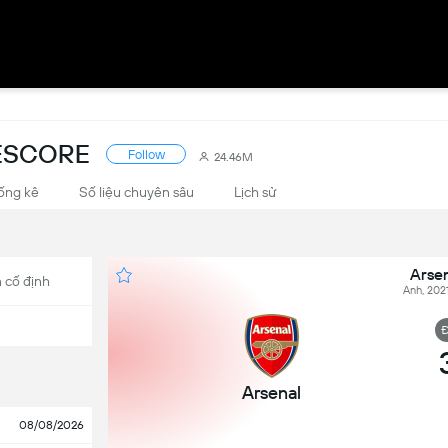
VESCORE
Follow
24.46M
ống kê
Số liệu chuyên sâu
Lịch sử
Arsen
 cố định
Anh, 202
Đ
Arsenal
08/08/2026