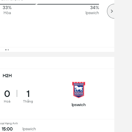
33%
34%
Hòa
Ipswich
H2H
0
1
Hoà
Thắng
Ipswich
oại Hạng Anh
15:00
Ipswich