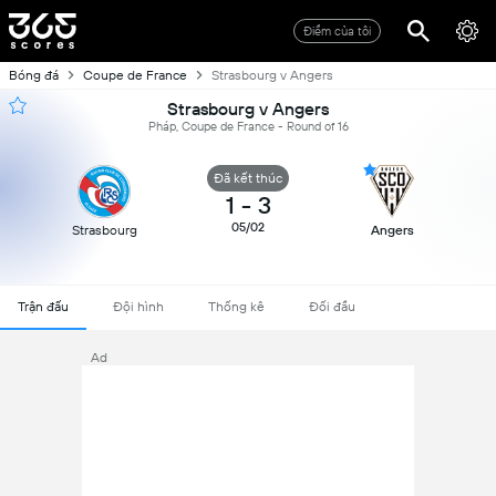
Điểm của tôi
Bóng đá
Coupe de France
Strasbourg v Angers
Strasbourg v Angers
Pháp, Coupe de France - Round of 16
Đã kết thúc
1
-
3
05/02
Strasbourg
Angers
Trận đấu
Đội hình
Thống kê
Đối đầu
Ad