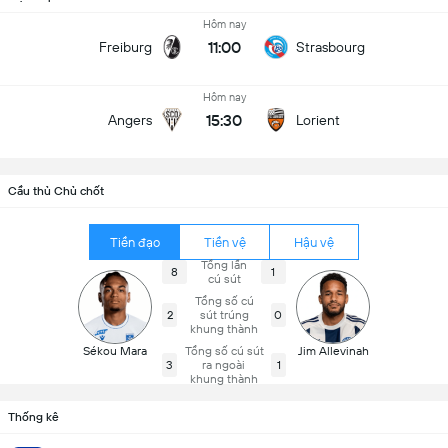
Hôm nay
11:00
Freiburg
Strasbourg
Hôm nay
15:30
Angers
Lorient
Cầu thủ Chủ chốt
Tiền đạo
Tiền vệ
Hậu vệ
Tổng lần
8
1
cú sút
Tổng số cú
2
sút trúng
0
khung thành
Sékou Mara
Tổng số cú sút
Jim Allevinah
3
ra ngoài
1
khung thành
Thống kê