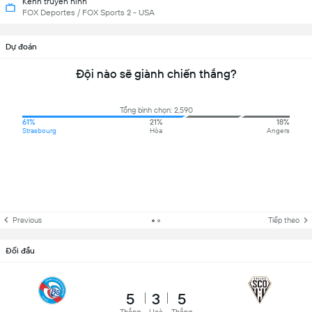
Kênh truyền hình
FOX Deportes / FOX Sports 2 - USA
Dự đoán
Đội nào sẽ giành chiến thắng?
Tổng bình chọn: 2,590
61%
21%
18%
Strasbourg
Hòa
Angers
Previous
Tiếp theo
Đối đầu
5
3
5