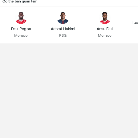
Có thể bạn quan tâm
Luc
Paul Pogba
Achraf Hakimi
Ansu Fati
Monaco
PSG
Monaco