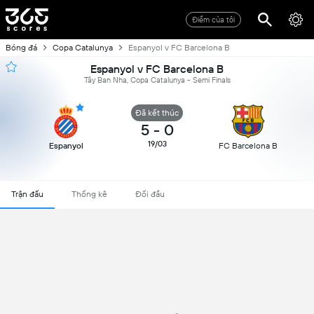
Điểm của tôi
Bóng đá
Copa Catalunya
Espanyol v FC Barcelona B
Espanyol v FC Barcelona B
Tây Ban Nha, Copa Catalunya - Semi Finals
Đã kết thúc
5
-
0
19/03
Espanyol
FC Barcelona B
Trận đấu
Thống kê
Đối đầu