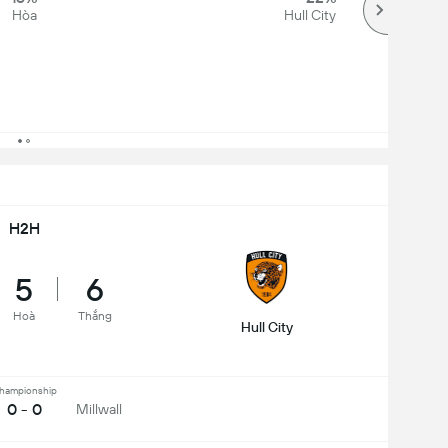
Hòa
Hull City
H2H
5
6
Hoà
Thắng
Hull City
hampionship
0 - 0
Millwall