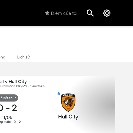
Điểm của tôi
ợng
Lịch sử
ll v Hull City
Promotion Playoffs - Semifinals
ã kết thúc
0
-
2
Hull City
11/05
ng cuộc
0 - 2