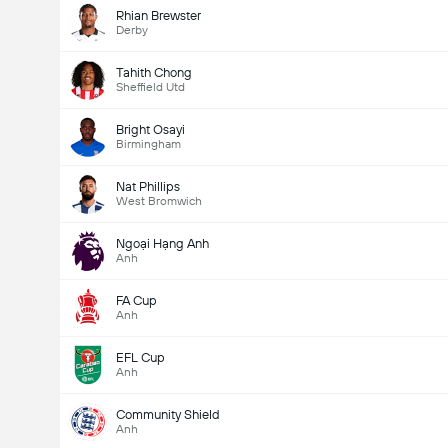
Rhian Brewster
Derby
Tahith Chong
Sheffield Utd
Bright Osayi
Birmingham
Nat Phillips
West Bromwich
Ngoại Hạng Anh
Anh
FA Cup
Anh
EFL Cup
Anh
Community Shield
Anh