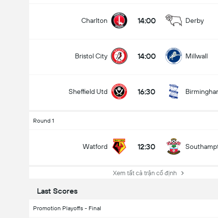
14:00
Charlton
Derby
14:00
Bristol City
Millwall
16:30
Sheffield Utd
Birmingh
Round 1
12:30
Watford
Southamp
Xem tất cả trận cố định
Last Scores
Promotion Playoffs - Final