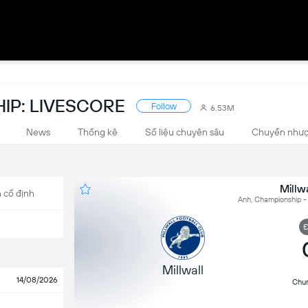
IP: LIVESCORE
Follow
6.53M
News
Thống kê
Số liệu chuyên sâu
Chuyển như
Millwa
 cố định
Anh, Championship - 
Đ
Millwall
14/08/2026
Chu