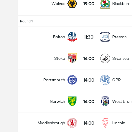
19:00
Wolves
Blackburn
Round 1
11:30
Bolton
Preston
14:00
Stoke
Swansea
14:00
Portsmouth
QPR
14:00
Norwich
West Bro
14:00
Middlesbrough
Lincoln