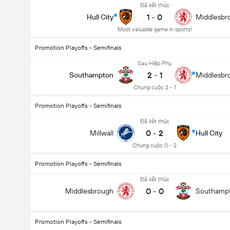
Đã kết thúc
1
-
0
Hull City
Middlesbr
Most valuable game in sports!
Promotion Playoffs - Semifinals
Sau Hiệp Phụ
2
-
1
Southampton
Middlesbr
Chung cuộc 2 - 1
Promotion Playoffs - Semifinals
Đã kết thúc
0
-
2
Millwall
Hull City
Chung cuộc 0 - 2
Promotion Playoffs - Semifinals
Đã kết thúc
0
-
0
Middlesbrough
Southamp
Promotion Playoffs - Semifinals