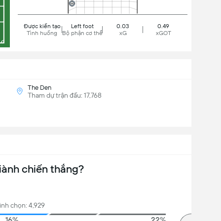
Được kiến tạo
Left foot
0.03
0.49
Tình huống
Bộ phận cơ thể
xG
xGOT
The Den
Tham dự trận đấu: 17,768
iành chiến thắng?
ình chọn: 4,929
16%
22%