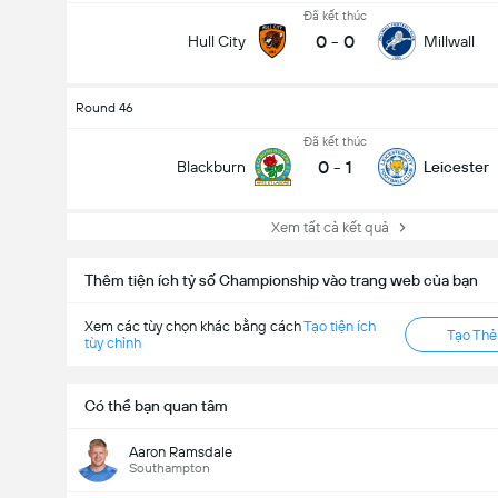
Đã kết thúc
0
-
0
Hull City
Millwall
Round 46
Đã kết thúc
0
-
1
Blackburn
Leicester
Xem tất cả kết quả
Thêm tiện ích tỷ số Championship vào trang web của bạn
Xem các tùy chọn khác bằng cách
Tạo tiện ích
Tạo Th
tùy chỉnh
Tổng bàn thắng trong trận đấu (2.5)
Có thể bạn quan tâm
Aaron Ramsdale
Southampton