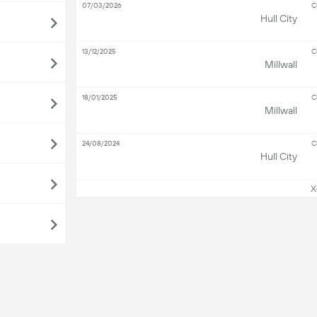
07/03/2026
C
Hull City
13/12/2025
C
Millwall
18/01/2025
C
Millwall
24/08/2024
C
Hull City
Xem