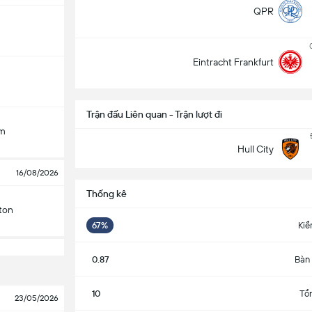
QPR
Eintracht Frankfurt
Trận đấu Liên quan - Trận lượt đi
am
Hull City
16/08/2026
Thống kê
ton
67%
Kiể
0.87
Bàn 
10
Tổn
23/05/2026