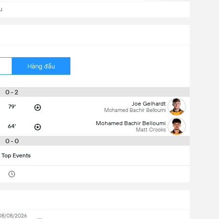
u
Hàng đầu
0 - 2
Joe Gelhardt
79'
Mohamed Bachir Belloumi
Mohamed Bachir Belloumi
64'
Matt Crooks
0 - 0
 Top Events
08/08/2026