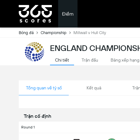
Điểm
Bóng đá
Championship
Millwall v Hull City
ENGLAND CHAMPIONSH
Chi tiết
Trận đấu
Bảng xếp hạng
Tổng quan về tỷ số
Kết quả
Trận
Trận cố định
Round 1