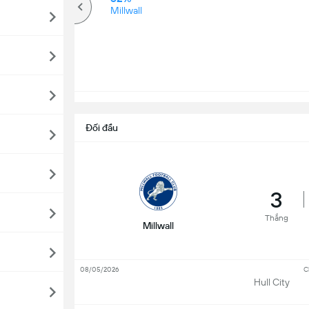
Kèo trên
Millwall
Đối đầu
3
Thắng
Millwall
08/05/2026
C
Hull City