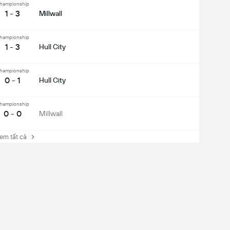
hampionship
1 - 3
Millwall
hampionship
1 - 3
Hull City
hampionship
0 - 1
Hull City
hampionship
0 - 0
Millwall
 tất cả