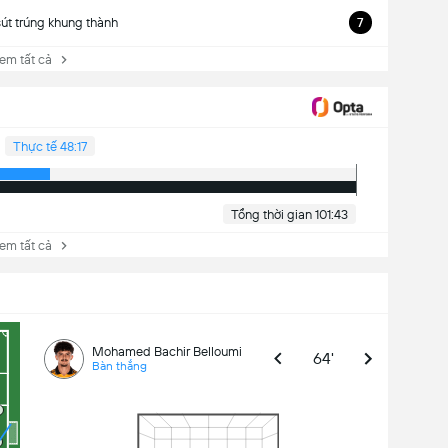
sút trúng khung thành
7
 tất cả
Thực tế 48:17
Tổng thời gian 101:43
 tất cả
Mohamed Bachir Belloumi
64'
Bàn thắng