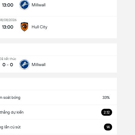
13:00
Millwall
08/08/2026
13:00
Hull City
Đã kết thúc
0
-
0
Millwall
m soát bóng
33%
thắng dự kiến
2.12
g lần cú sút
14