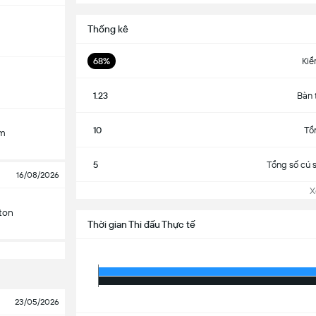
Thống kê
68%
Kiể
1.23
Bàn 
10
Tổ
am
5
Tổng số cú 
16/08/2026
Xem
ton
Thời gian Thi đấu Thực tế
23/05/2026