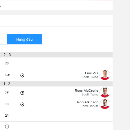
u
Hàng đầu
2 - 3
78'
Emil Riis
50'
Scott Twine
1 - 2
Ross McCrorie
39'
Scott Twine
Rob Atkinson
33'
Tomi Horvat
24'