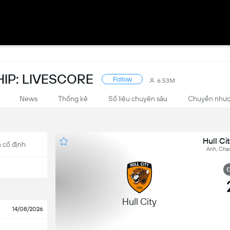
IP: LIVESCORE
Follow
6.53M
News
Thống kê
Số liệu chuyên sâu
Chuyển như
Hull Cit
 cố định
Anh, Cha
Đ
Hull City
14/08/2026