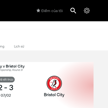
Điểm của tôi
ợng
Lịch sử
y v Bristol City
mpionship, Round 31
ã kết thúc
2
-
3
Bristol City
07/02