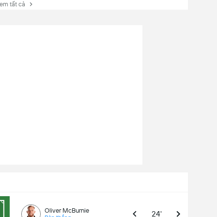
 tất cả
Oliver McBurnie
24'