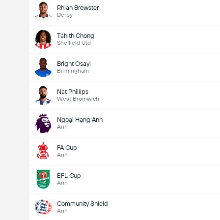
Rhian Brewster
Derby
Tahith Chong
Sheffield Utd
Bright Osayi
Birmingham
Nat Phillips
West Bromwich
Ngoại Hạng Anh
Anh
FA Cup
Anh
EFL Cup
Anh
Community Shield
Anh