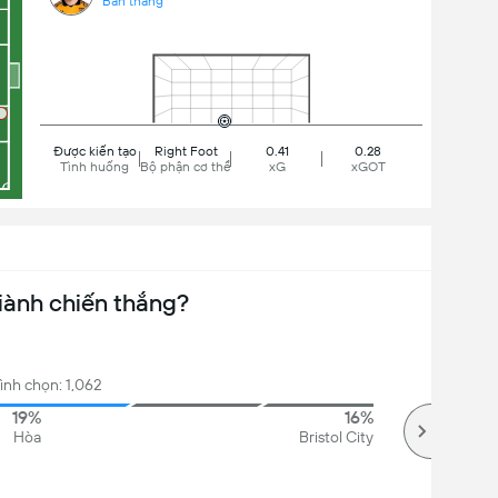
Bàn thắng
Được kiến tạo
Right Foot
0.41
0.28
Tình huống
Bộ phận cơ thể
xG
xGOT
iành chiến thắng?
ình chọn: 1,062
19%
16%
Hòa
Bristol City