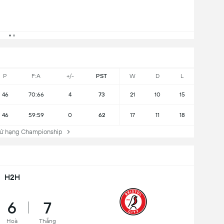
P
F:A
+/-
PST
W
D
L
46
70:66
4
73
21
10
15
46
59:59
0
62
17
11
18
ứ hạng Championship
H2H
6
7
Hoà
Thắng