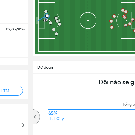
02/05/2026
Dự đoán
Đội nào sẽ g
ẻ HTML
Tổng b
81%
65%
Kèo trên
Hull City