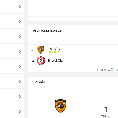
Vị trí bảng hiện tại
Hull City
6
Promotion
Bristol City
12
Thống kê & Th
Đối đầu
1
Thắng