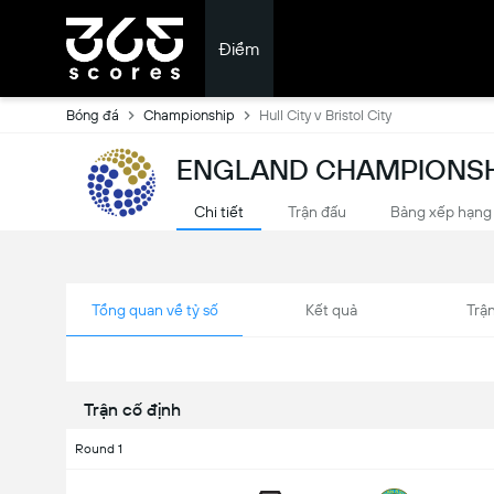
Điểm
Bóng đá
Championship
Hull City v Bristol City
ENGLAND CHAMPIONSH
Chi tiết
Trận đấu
Bảng xếp hạng
Tổng quan về tỷ số
Kết quả
Trận
Trận cố định
Round 1