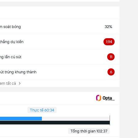
m soát bóng
32%
thắng dự kiến
1.94
ng lần cú sút
11
sút trúng khung thành
6
 tất cả
Thực tế 60:34
Tổng thời gian 102:37