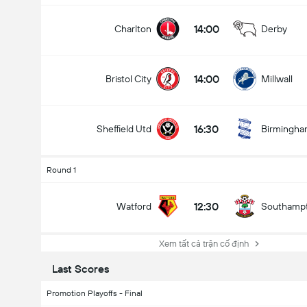
14:00
Charlton
Derby
14:00
Bristol City
Millwall
16:30
Sheffield Utd
Birmingh
Round 1
12:30
Watford
Southamp
Xem tất cả trận cố định
Last Scores
Promotion Playoffs - Final