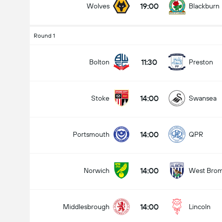
19:00
Wolves
Blackburn
Round 1
11:30
Bolton
Preston
14:00
Stoke
Swansea
14:00
Portsmouth
QPR
14:00
Norwich
West Bro
14:00
Middlesbrough
Lincoln