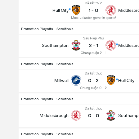
Đã kết thúc
1
-
0
Hull City
Middlesbr
Most valuable game in sports!
Promotion Playoffs - Semifinals
Sau Hiệp Phụ
2
-
1
Southampton
Middlesbr
Chung cuộc 2 - 1
Promotion Playoffs - Semifinals
Đã kết thúc
0
-
2
Millwall
Hull City
Chung cuộc 0 - 2
Promotion Playoffs - Semifinals
Đã kết thúc
0
-
0
Middlesbrough
Southamp
Promotion Playoffs - Semifinals