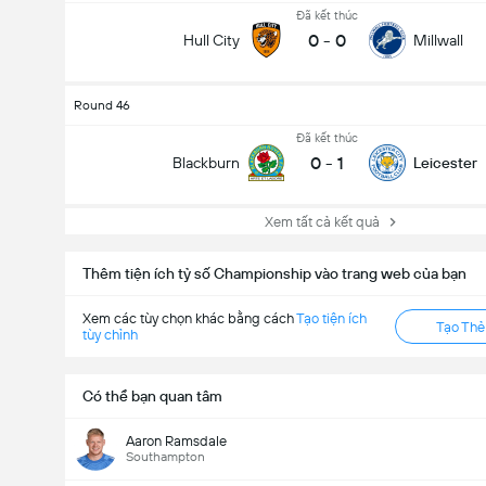
Đã kết thúc
0
-
0
Hull City
Millwall
Round 46
Đã kết thúc
0
-
1
Blackburn
Leicester
Xem tất cả kết quả
Thêm tiện ích tỷ số Championship vào trang web của bạn
Tổng bàn thắng trong trận đấu (2.5)
Xem các tùy chọn khác bằng cách
Tạo tiện ích
Tạo Th
tùy chỉnh
Có thể bạn quan tâm
Aaron Ramsdale
Southampton