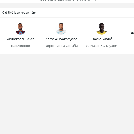
Có thể bạn quan tâm
A
Mohamed Salah
Pierre Aubameyang
Sadio Mané
Trabzonspor
Deportivo La Coruña
Al Nassr FC Riyadh