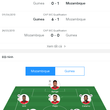
0 - 1
Guinea
Mozambique
09/06/2013
CAF WC Qualification
6 - 1
Guinea
Mozambique
24/03/2013
CAF WC Qualification
0 - 0
Mozambique
Guinea
Xem tất cả
Đội hình
Mozambique
Guinea
9
Bangal
19
11
20
Witi
Pepo
Catamo