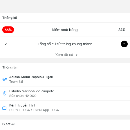
Thống kê
66%
Kiểm soát bóng
34%
2
Tổng số cú sút trúng khung thành
5
Xem tất cả
Thông tin
Adissa Abdul Raphiou Ligali
Trọng tài
Estádio Nacional do Zimpeto
Sức chứa: 42,000
Kênh truyền hình
ESPN+ - USA / ESPN App - USA
Dự đoán