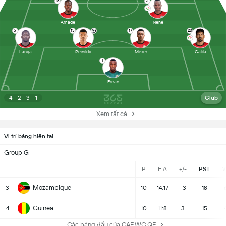
16
3
Amade
Nené
5
15
17
23
Langa
Reinildo
Mexer
Calila
1
Ernan
4 - 2 - 3 - 1
Club
Xem tất cả
Vị trí bảng hiện tại
Group G
P
F:A
+/-
PST
Mozambique
3
10
14:17
-3
18
Guinea
4
10
11:8
3
15
Các bảng đấu của CAF WC QF