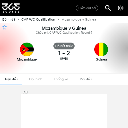
Điểm của tôi
Bóng đá
CAF WC Qualification
Mozambique v Guinea
Mozambique v Guinea
Châu phi, CAF WC Qualification, Round 9
Đã kết thúc
1
-
2
09/10
Mozambique
Guinea
Trận đấu
Đội hình
Thống kê
Đối đầu
Ad