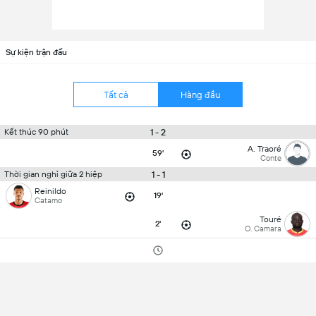
Sự kiện trận đấu
Tất cả
Hàng đầu
1 - 2
Kết thúc 90 phút
A. Traoré
59'
Conte
1 - 1
Thời gian nghỉ giữa 2 hiệp
Reinildo
19'
Catamo
Touré
2'
O. Camara