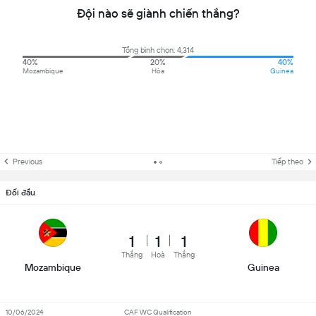
Đội nào sẽ giành chiến thắng?
Tổng bình chọn: 4,314
40%
20%
40%
Mozambique
Hòa
Guinea
Previous
Tiếp theo
Đối đầu
1
1
1
Thắng
Hoà
Thắng
Mozambique
Guinea
10/06/2024
CAF WC Qualification