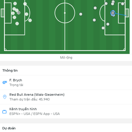
Mở rộng
Thông tin
F. Brych
Trọng tài
Red Bull Arena (Wals-Siezenheim)
Tham dự trận đấu: 45,940
Kênh truyền hình
ESPN+ - USA / ESPN App - USA
Dự đoán