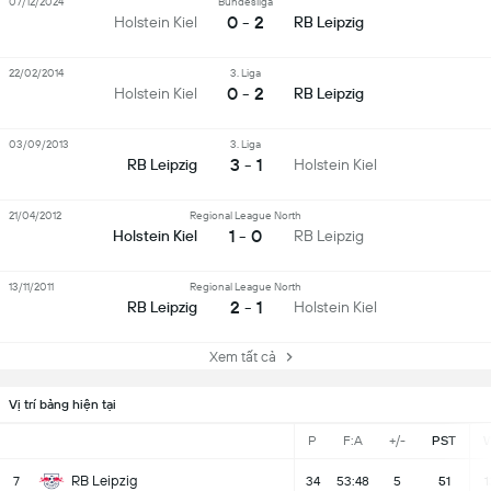
07/12/2024
Bundesliga
0 - 2
Holstein Kiel
RB Leipzig
22/02/2014
3. Liga
0 - 2
Holstein Kiel
RB Leipzig
03/09/2013
3. Liga
3 - 1
RB Leipzig
Holstein Kiel
21/04/2012
Regional League North
1 - 0
Holstein Kiel
RB Leipzig
13/11/2011
Regional League North
2 - 1
RB Leipzig
Holstein Kiel
Xem tất cả
Vị trí bảng hiện tại
P
F:A
+/-
PST
RB Leipzig
7
34
53:48
5
51
1