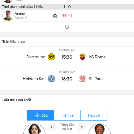
1 - 0
Thời gian nghỉ giữa 2 hiệp
Brandt
45' + 1
Adeyemi
Trận tiếp theo
15/08/2026
15:30
Dortmund
AS Roma
14/08/2026
16:30
Holstein Kiel
St. Pauli
Cầu thủ Chủ chốt
Tiền đạo
Tiền vệ
Hậu vệ
Tổng lần
0
4
cú sút