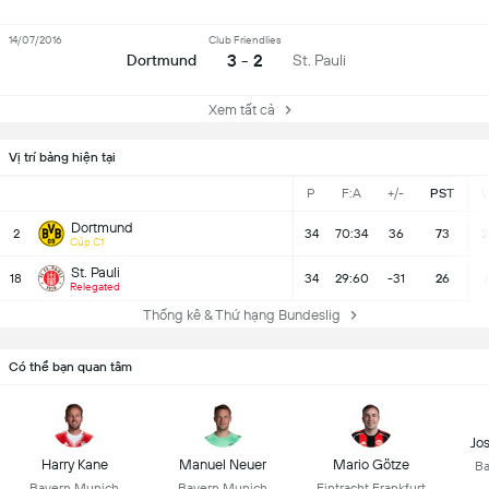
14/07/2016
Club Friendlies
3 - 2
Dortmund
St. Pauli
Xem tất cả
Vị trí bảng hiện tại
P
F:A
+/-
PST
Dortmund
2
34
70:34
36
73
2
Cúp C1
St. Pauli
18
34
29:60
-31
26
Relegated
Thống kê & Thứ hạng Bundeslig
Có thể bạn quan tâm
Jo
Harry Kane
Manuel Neuer
Mario Götze
Ba
Bayern Munich
Bayern Munich
Eintracht Frankfurt