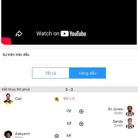
Sự kiện trận đấu
Tất cả
Hàng đầu
3 - 2
Kết thúc 90 phút
Can
90' + 5
RJ Jones
72'
Smith
Sands
62'
Smith
Adeyemi
54'
Fábio