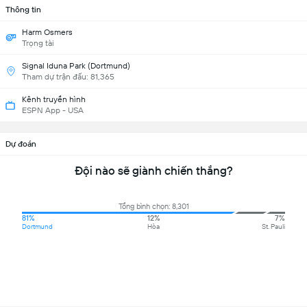
Thông tin
Harm Osmers
Trọng tài
Signal Iduna Park (Dortmund)
Tham dự trận đấu: 81,365
Kênh truyền hình
ESPN App - USA
Dự đoán
Đội nào sẽ giành chiến thắng?
Tổng bình chọn: 8,301
81%
12%
7%
Dortmund
Hòa
St. Pauli