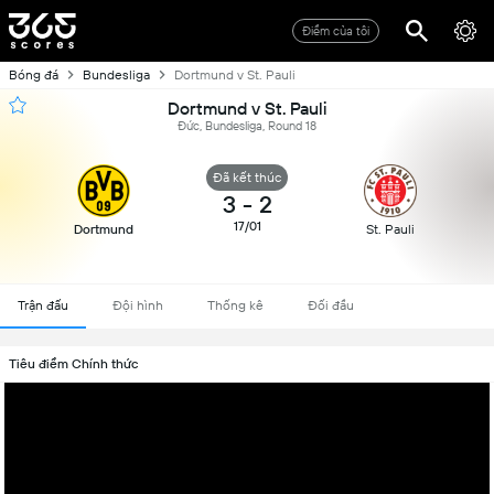
Điểm của tôi
Bóng đá
Bundesliga
Dortmund v St. Pauli
Dortmund v St. Pauli
Đức, Bundesliga, Round 18
Đã kết thúc
3
-
2
17/01
Dortmund
St. Pauli
Trận đấu
Đội hình
Thống kê
Đối đầu
Tiêu điểm Chính thức