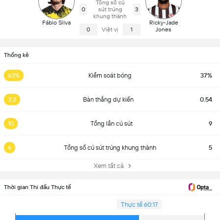
Tổng số cú
0
sút trúng
3
khung thành
Fábio Silva
Ricky-Jade
0
Việt vị
1
Jones
Thống kê
63%
Kiểm soát bóng
37%
3.2
Bàn thắng dự kiến
0.54
10
Tổng lần cú sút
9
6
Tổng số cú sút trúng khung thành
5
Xem tất cả
Thời gian Thi đấu Thực tế
Thực tế 60:17