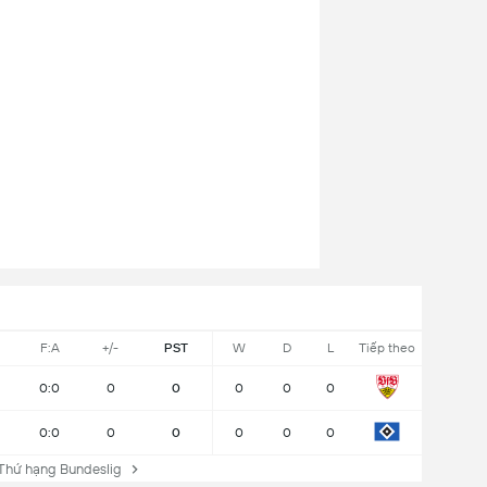
F:A
+/-
PST
W
D
L
Tiếp theo
0:0
0
0
0
0
0
0:0
0
0
0
0
0
hứ hạng Bundeslig