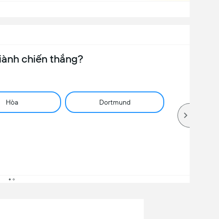
iành chiến thắng?
Hòa
Dortmund