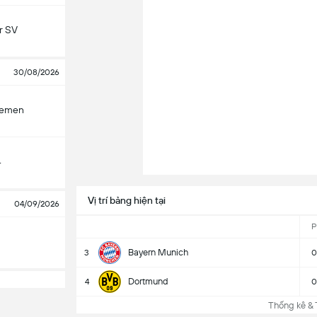
r SV
30/08/2026
remen
4
Vị trí bảng hiện tại
04/09/2026
P
Bayern Munich
3
0
Dortmund
4
0
Thống kê & T