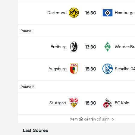
16:30
Dortmund
Hamburge
Round 1
13:30
Freiburg
Werder B
15:30
Augsburg
Schalke 0
Round 2
18:30
Stuttgart
FC Koln
Xem tất cả trận cố định
Last Scores