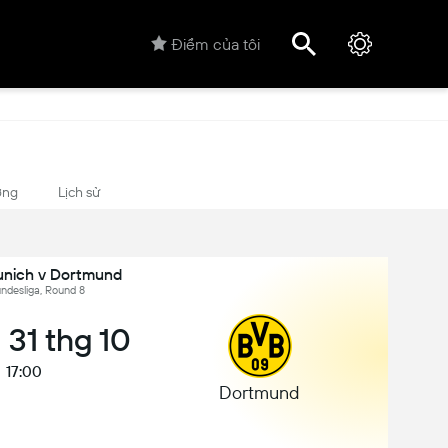
Điểm của tôi
ợng
Lịch sử
nich v Dortmund
ndesliga, Round 8
 31 thg 10
17:00
Dortmund