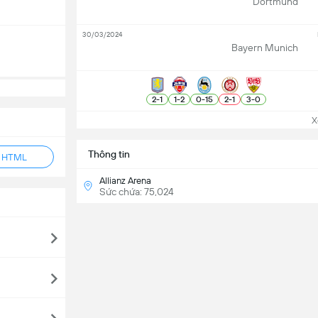
Dortmund
30/03/2024
Bayern Munich
2
-
1
1
-
2
0
-
15
2
-
1
3
-
0
Xem
Thông tin
ẻ HTML
Allianz Arena
Sức chứa: 75,024