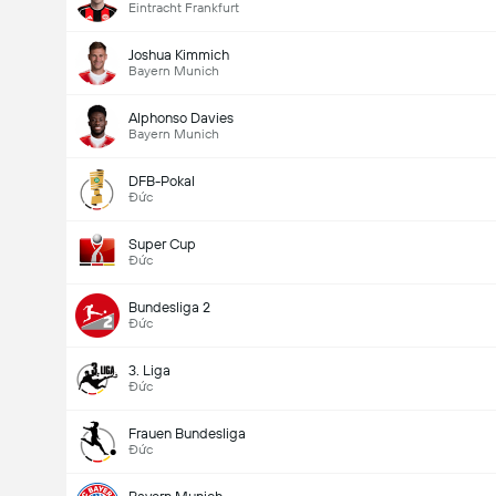
Eintracht Frankfurt
Joshua Kimmich
Bayern Munich
Alphonso Davies
Bayern Munich
DFB-Pokal
Đức
Super Cup
Đức
Bundesliga 2
Đức
3. Liga
Đức
Frauen Bundesliga
Đức