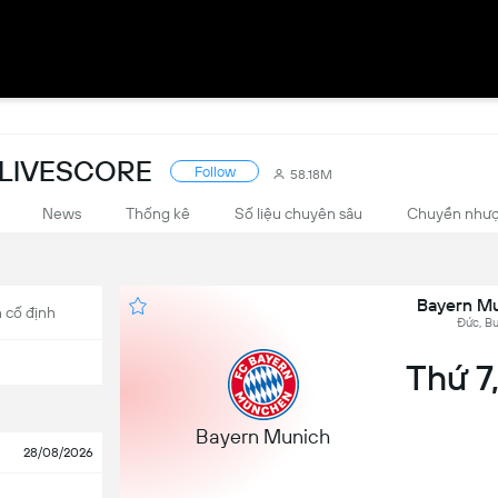
 LIVESCORE
Follow
58.18M
News
Thống kê
Số liệu chuyên sâu
Chuyển như
Bayern Mu
 cố định
Đức, Bu
Thứ 7,
Bayern Munich
28/08/2026