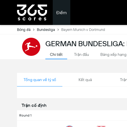
Điểm
Bóng đá
Bundesliga
Bayern Munich v Dortmund
GERMAN BUNDESLIGA:
Chi tiết
Trận đấu
Bảng xếp hạng
Tổng quan về tỷ số
Kết quả
Trận
Trận cố định
Round 1