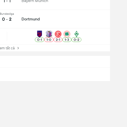
1 - 1
Bayern Munich
Bundesliga
0 - 2
Dortmund
0
-
1
1
-
0
2
-
1
1
-
3
0
-
2
 tất cả