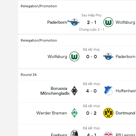
Relegation/Promotion
Sau Hiệp Phụ
2
-
1
Paderborn
Wolfsburg
Chung cuộc 2 - 1
Relegation/Promotion
Đã kết thúc
0
-
0
Wolfsburg
Paderborn
Round 34
Đã kết thúc
Borussia
4
-
0
Hoffenhei
Mönchengladbach
Đã kết thúc
0
-
2
Werder Bremen
Dortmund
Đã kết thúc
4
-
1
Freiburg
RB Leipzig