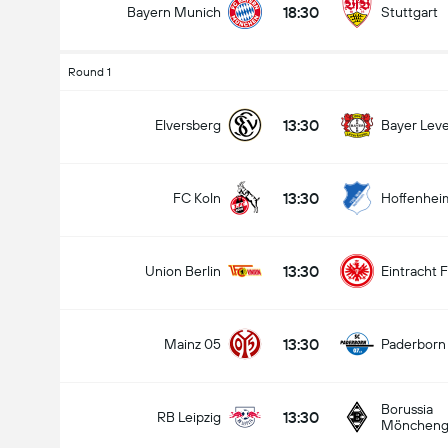
18:30
Bayern Munich
Stuttgart
Round 1
Tổng bàn thắng trong trận đấu (2.5)
13:30
Elversberg
Bayer Lev
13:30
FC Koln
Hoffenhei
Kèo dưới
Kèo trên
13:30
Union Berlin
Eintracht 
13:30
Mainz 05
Paderborn
Borussia
13:30
RB Leipzig
Möncheng