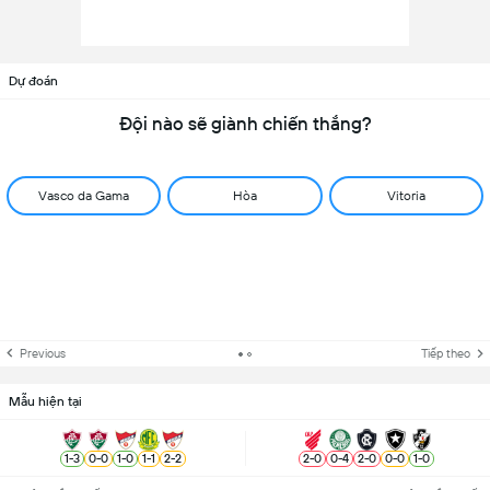
Dự đoán
Đội nào sẽ giành chiến thắng?
Vasco da Gama
Hòa
Vitoria
Previous
Tiếp theo
Mẫu hiện tại
1
-
3
0
-
0
1
-
0
1
-
1
2
-
2
2
-
0
0
-
4
2
-
0
0
-
0
1
-
0