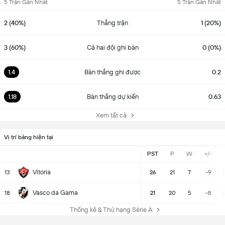
5 Trận Gần Nhất
5 Trận Gần Nhất
2 (40%)
Thắng trận
1 (20%)
3 (60%)
Cả hai đội ghi bàn
0 (0%)
1.4
Bàn thắng ghi được
0.2
1.18
Bàn thắng dự kiến
0.63
Xem tất cả
Vị trí bảng hiện tại
PST
P
W
+/-
Vitoria
13
26
21
7
-9
Vasco da Gama
18
21
20
5
-8
2
Thống kê & Thứ hạng Série A