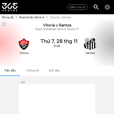
Điểm của tôi
Bóng đá
Brasileirão Série A
Vitoria v Santos
Vitoria v Santos
Brazil, Brasileirão Série A, Round 37
Thứ 7, 28 thg 11
17:00
Vitoria
Santos
Trận đấu
Thống kê
Đối đầu
Ad