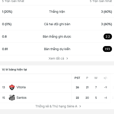
5 Trận Gần Nhất
5 Trận Gần Nhất
1 (20%)
Thắng trận
3 (60%)
0 (0%)
Cả hai đội ghi bàn
3 (60%)
0.8
Bàn thắng ghi được
2.2
0.81
Bàn thắng dự kiến
1.93
Xem tất cả
Vị trí bảng hiện tại
PST
P
W
+/-
Vitoria
13
26
21
7
-9
Santos
15
22
20
5
-4
2
Thống kê & Thứ hạng Série A