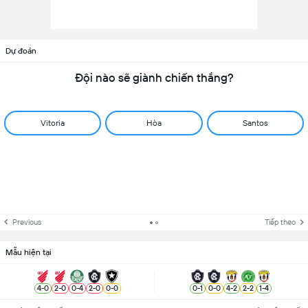
Dự đoán
Đội nào sẽ giành chiến thắng?
Vitoria
Hòa
Santos
Previous
Tiếp theo
Mẫu hiện tại
4
-
0
2
-
0
0
-
4
2
-
0
0
-
0
0
-
1
0
-
0
4
-
2
2
-
2
1
-
4