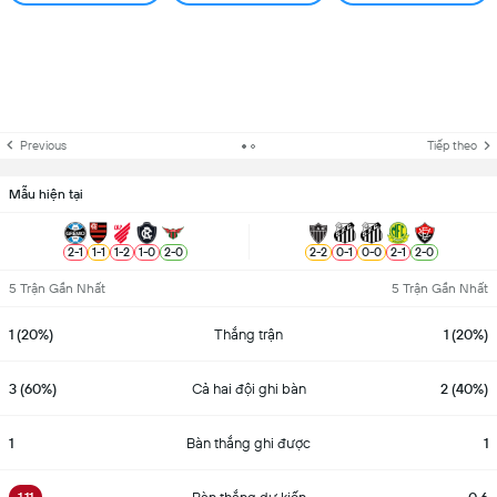
Previous
Tiếp theo
Mẫu hiện tại
2
-
1
1
-
1
1
-
2
1
-
0
2
-
0
2
-
2
0
-
1
0
-
0
2
-
1
2
-
0
5 Trận Gần Nhất
5 Trận Gần Nhất
1 (20%)
Thắng trận
1 (20%)
3 (60%)
Cả hai đội ghi bàn
2 (40%)
1
Bàn thắng ghi được
1