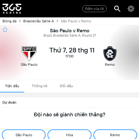
Điểm của tôi
Bóng đá
Brasileirão Série A
São Paulo v Remo
São Paulo v Remo
Brazil, Brasileirão Série A, Round 37
Thứ 7, 28 thg 11
17:00
São Paulo
Remo
Trận đấu
Thống kê
Đối đầu
Dự đoán
Đội nào sẽ giành chiến thắng?
São Paulo
Hòa
Remo