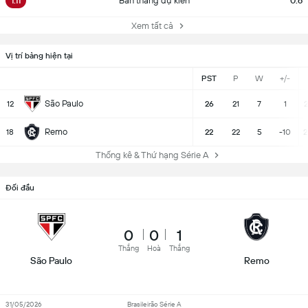
1.11
Bàn thắng dự kiến
0.6
Xem tất cả
Vị trí bảng hiện tại
PST
P
W
+/-
São Paulo
12
26
21
7
1
2
Remo
18
22
22
5
-10
2
Thống kê & Thứ hạng Série A
Đối đầu
0
0
1
Thắng
Hoà
Thắng
São Paulo
Remo
31/05/2026
Brasileirão Série A