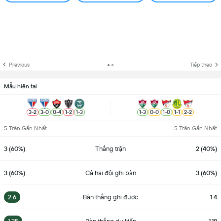
Previous
Tiếp theo
Mẫu hiện tại
3
-
2
3
-
0
0
-
4
1
-
2
1
-
3
1
-
3
0
-
0
1
-
0
1
-
1
2
-
2
5 Trận Gần Nhất
5 Trận Gần Nhất
3 (60%)
Thắng trận
2 (40%)
3 (60%)
Cả hai đội ghi bàn
3 (60%)
2.6
Bàn thắng ghi được
1.4