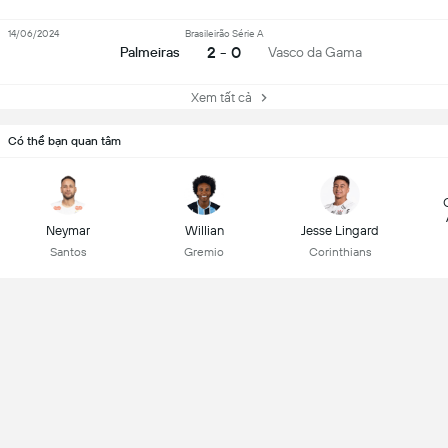
14/06/2024
Brasileirão Série A
2 - 0
Palmeiras
Vasco da Gama
Xem tất cả
Có thể bạn quan tâm
Neymar
Willian
Jesse Lingard
Santos
Gremio
Corinthians