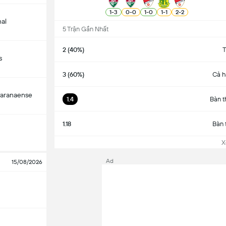
1
-
3
0
-
0
1
-
0
1
-
1
2
-
2
nal
5 Trận Gần Nhất
2 (40%)
T
s
3 (60%)
Cả h
Paranaense
1.4
Bàn t
1.18
Bàn 
Xem
Ad
15/08/2026