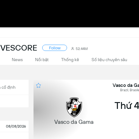
LIVESCORE
Follow
52.44M
News
Nổi bật
Thống kê
Số liệu chuyên sâu
Vasco da Ga
 cố định
Brazil, Brasi
Thứ 4,
Vasco da Gama
08/08/2026