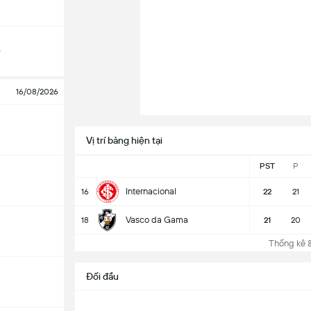
o
16/08/2026
Vị trí bảng hiện tại
PST
P
Internacional
16
22
21
Vasco da Gama
18
21
20
Thống kê & 
Đối đầu