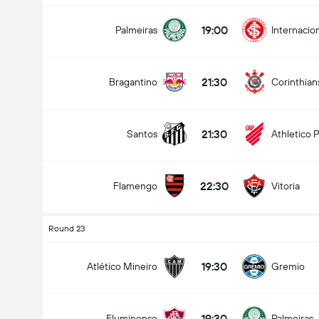
19:00
Palmeiras
Internacio
21:30
Bragantino
Corinthian
21:30
Santos
Athletico 
22:30
Flamengo
Vitoria
Round 23
19:30
Atlético Mineiro
Gremio
19:30
Fluminense
Palmeiras