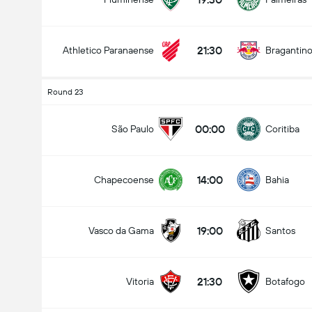
21:30
Athletico Paranaense
Bragantin
Round 23
00:00
São Paulo
Coritiba
14:00
Chapecoense
Bahia
19:00
Vasco da Gama
Santos
21:30
Vitoria
Botafogo