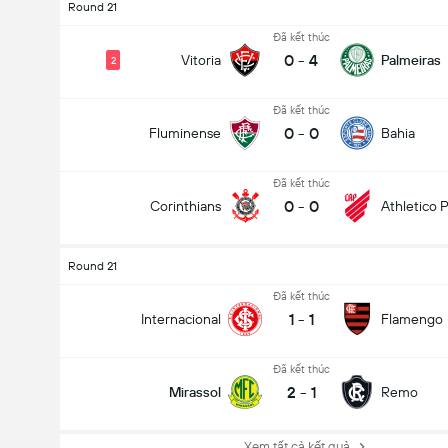
Round 21
Đã kết thúc
0
-
4
Vitoria
Palmeiras
2
Đã kết thúc
0
-
0
Fluminense
Bahia
Đã kết thúc
0
-
0
Corinthians
Athletico 
Round 21
Đã kết thúc
1
-
1
Internacional
Flamengo
Đã kết thúc
2
-
1
Mirassol
Remo
Xem tất cả kết quả