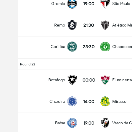
19:00
Gremio
São Paulo
21:30
Remo
Atlético M
Tổng bàn thắng trong trận đấu (2.5)
23:30
Coritiba
Chapecoe
Kèo dưới
Kèo trên
Round 22
00:00
Botafogo
Fluminens
14:00
Cruzeiro
Mirassol
19:00
Bahia
Vasco da 