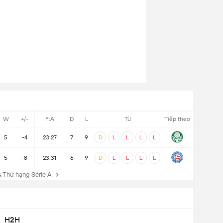
W
+/-
F:A
D
L
Từ
Tiếp theo
5
-4
23:27
7
9
D
L
L
L
L
5
-8
23:31
6
9
D
L
L
L
L
Thứ hạng Série A
H2H