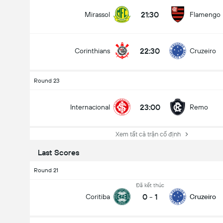
21:30
Mirassol
Flamengo
22:30
Corinthians
Cruzeiro
Round 23
23:00
Internacional
Remo
Xem tất cả trận cố định
Last Scores
Round 21
Đã kết thúc
0
-
1
Coritiba
Cruzeiro