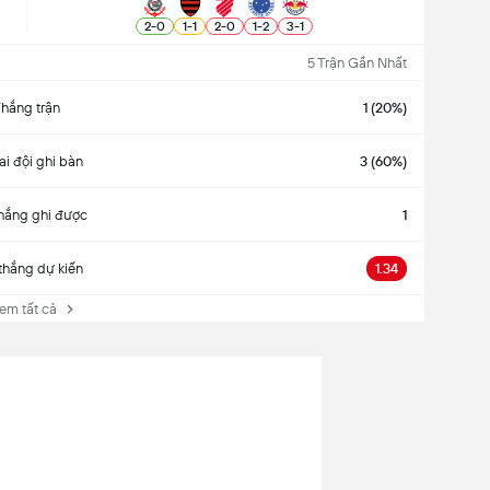
2
-
0
1
-
1
2
-
0
1
-
2
3
-
1
5 Trận Gần Nhất
hắng trận
1 (20%)
ai đội ghi bàn
3 (60%)
hắng ghi được
1
thắng dự kiến
1.34
 tất cả