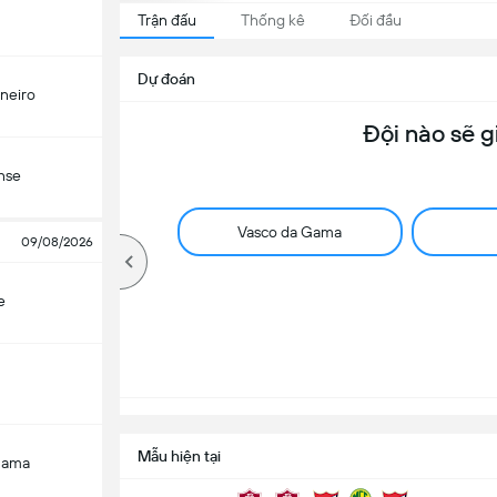
Trận đấu
Thống kê
Đối đầu
Dự đoán
ineiro
Đội nào sẽ g
nse
Vasco da Gama
09/08/2026
e
Mẫu hiện tại
Gama