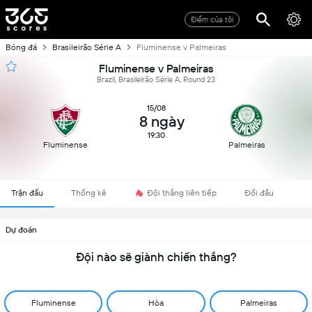
Điểm của tôi
Bóng đá
Brasileirão Série A
Fluminense v Palmeiras
Fluminense v Palmeiras
Brazil, Brasileirão Série A, Round 23
15/08
8 ngày
19:30
Fluminense
Palmeiras
Trận đấu
Thống kê
Đội thắng liên tiếp
Đối đầu
Dự đoán
Đội nào sẽ giành chiến thắng?
Fluminense
Hòa
Palmeiras