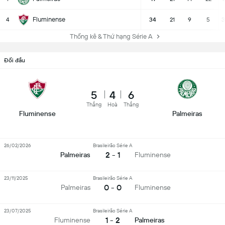
Fluminense
4
34
21
9
5
3
Thống kê & Thứ hạng Série A
Đối đầu
5
4
6
Thắng
Hoà
Thắng
Fluminense
Palmeiras
26/02/2026
Brasileirão Série A
2 - 1
Palmeiras
Fluminense
23/11/2025
Brasileirão Série A
0 - 0
Palmeiras
Fluminense
23/07/2025
Brasileirão Série A
1 - 2
Fluminense
Palmeiras