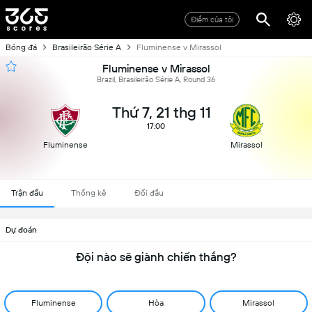
Điểm của tôi
Bóng đá
Brasileirão Série A
Fluminense v Mirassol
Fluminense v Mirassol
Brazil, Brasileirão Série A, Round 36
Thứ 7, 21 thg 11
17:00
Fluminense
Mirassol
Trận đấu
Thống kê
Đối đầu
Dự đoán
Đội nào sẽ giành chiến thắng?
Fluminense
Hòa
Mirassol