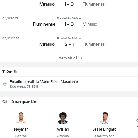
1 - 0
Mirassol
Fluminense
06/11/2025
Brasileirão Série A
1 - 0
Fluminense
Mirassol
09/10/2025
Brasileirão Série A
2 - 1
Mirassol
Fluminense
Xem tất cả
Thông tin
Estadio Jornalista Mário Filho (Maracanã)
Sức chứa: 78,838
Có thể bạn quan tâm
Neymar
Willian
Jesse Lingard
Santos
Gremio
Corinthians