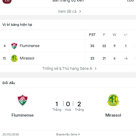
1.11
Bàn thắng dự kiến
1.05
Xem tất cả
Vị trí bảng hiện tại
PST
P
W
+/-
Fluminense
4
35
22
9
5
3
Mirassol
15
23
21
6
-6
2
Thống kê & Thứ hạng Série A
Đối đầu
1
0
2
Thắng
Hoà
Thắng
Fluminense
Mirassol
23/05/2026
Brasileirão Série A