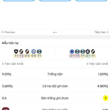
Previous
Tiếp theo
Mẫu hiện tại
1
-
1
1
-
3
0
-
0
0
-
0
1
-
1
3
-
1
1
-
0
1
-
1
2
-
1
1
-
1
5 Trận Gần Nhất
5 Trận Gần Nhất
0 (0%)
Thắng trận
1 (20%)
3 (60%)
Cả hai đội ghi bàn
4 (80%)
0.6
Bàn thắng ghi được
1