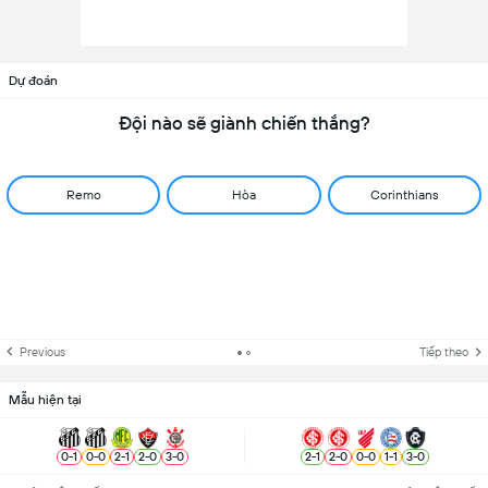
Dự đoán
Đội nào sẽ giành chiến thắng?
Remo
Hòa
Corinthians
Previous
Tiếp theo
Mẫu hiện tại
0
-
1
0
-
0
2
-
1
2
-
0
3
-
0
2
-
1
2
-
0
0
-
0
1
-
1
3
-
0