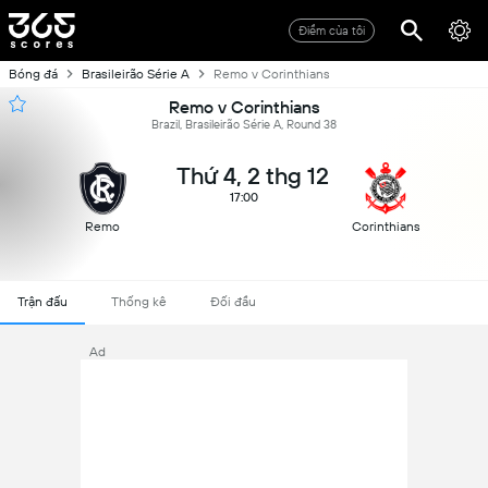
Điểm của tôi
Bóng đá
Brasileirão Série A
Remo v Corinthians
Remo v Corinthians
Brazil, Brasileirão Série A, Round 38
Thứ 4, 2 thg 12
17:00
Remo
Corinthians
Trận đấu
Thống kê
Đối đầu
Ad