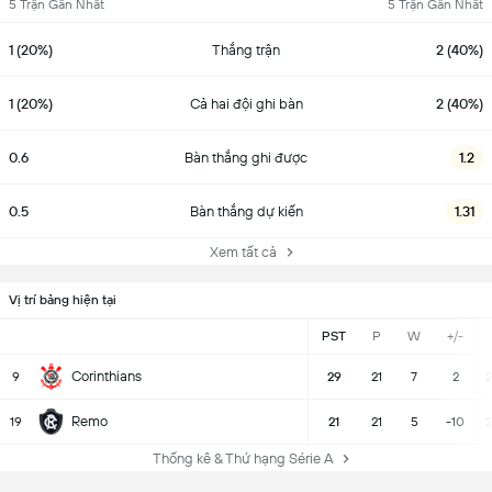
5 Trận Gần Nhất
5 Trận Gần Nhất
1 (20%)
Thắng trận
2 (40%)
1 (20%)
Cả hai đội ghi bàn
2 (40%)
0.6
Bàn thắng ghi được
1.2
0.5
Bàn thắng dự kiến
1.31
Xem tất cả
Vị trí bảng hiện tại
PST
P
W
+/-
Corinthians
9
29
21
7
2
2
Remo
19
21
21
5
-10
2
Thống kê & Thứ hạng Série A