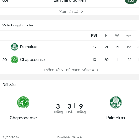
0.41
Bàn thắng dự kiến
1.35
Xem tất cả
Vị trí bảng hiện tại
PST
P
W
+/-
Palmeiras
1
47
21
14
22
3
Chapecoense
20
10
20
1
-22
Thống kê & Thứ hạng Série A
Đối đầu
3
3
9
Thắng
Hoà
Thắng
Chapecoense
Palmeiras
31/05/2026
Brasileirão Série A