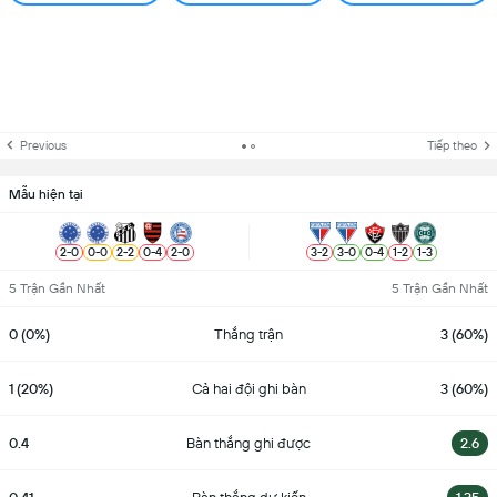
Previous
Tiếp theo
Mẫu hiện tại
2
-
0
0
-
0
2
-
2
0
-
4
2
-
0
3
-
2
3
-
0
0
-
4
1
-
2
1
-
3
5 Trận Gần Nhất
5 Trận Gần Nhất
0 (0%)
Thắng trận
3 (60%)
1 (20%)
Cả hai đội ghi bàn
3 (60%)
0.4
Bàn thắng ghi được
2.6