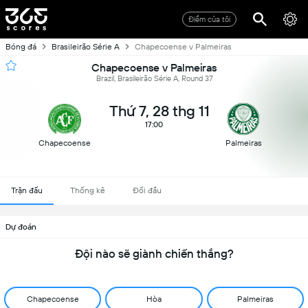
Điểm của tôi
Bóng đá
Brasileirão Série A
Chapecoense v Palmeiras
Chapecoense v Palmeiras
Brazil, Brasileirão Série A, Round 37
Thứ 7, 28 thg 11
17:00
Chapecoense
Palmeiras
Trận đấu
Thống kê
Đối đầu
Dự đoán
Đội nào sẽ giành chiến thắng?
Chapecoense
Hòa
Palmeiras