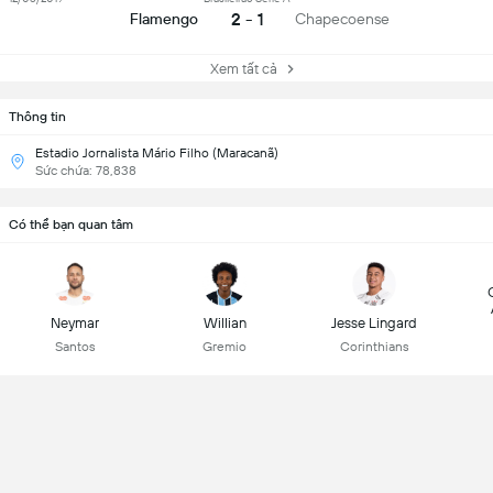
2 - 1
Flamengo
Chapecoense
Xem tất cả
Thông tin
Estadio Jornalista Mário Filho (Maracanã)
Sức chứa: 78,838
Có thể bạn quan tâm
Neymar
Willian
Jesse Lingard
Santos
Gremio
Corinthians