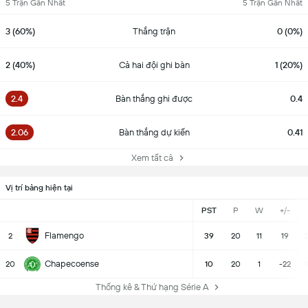
5 Trận Gần Nhất
5 Trận Gần Nhất
3 (60%)
Thắng trận
0 (0%)
2 (40%)
Cả hai đội ghi bàn
1 (20%)
2.4
Bàn thắng ghi được
0.4
2.06
Bàn thắng dự kiến
0.41
Xem tất cả
Vị trí bảng hiện tại
PST
P
W
+/-
Flamengo
2
39
20
11
19
3
Chapecoense
20
10
20
1
-22
Thống kê & Thứ hạng Série A