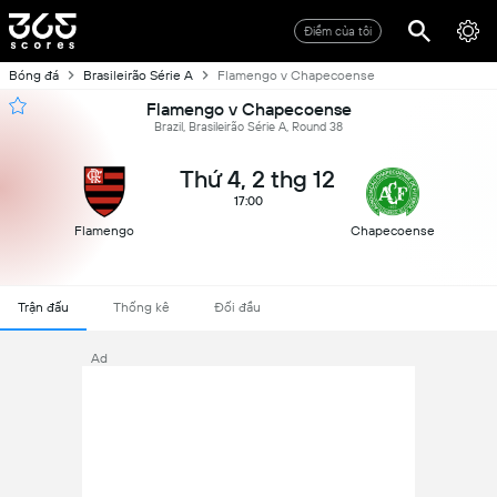
Điểm của tôi
Bóng đá
Brasileirão Série A
Flamengo v Chapecoense
Flamengo v Chapecoense
Brazil, Brasileirão Série A, Round 38
Thứ 4, 2 thg 12
17:00
Flamengo
Chapecoense
Trận đấu
Thống kê
Đối đầu
Ad