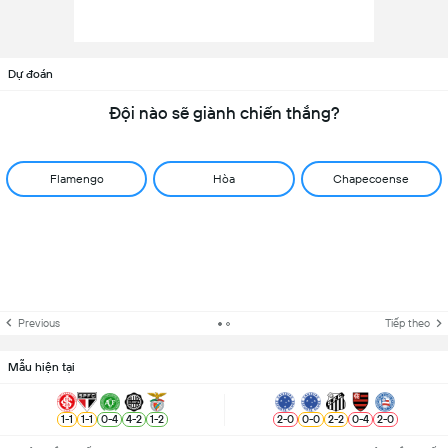
Dự đoán
Đội nào sẽ giành chiến thắng?
Flamengo
Hòa
Chapecoense
Previous
Tiếp theo
Mẫu hiện tại
1
-
1
1
-
1
0
-
4
4
-
2
1
-
2
2
-
0
0
-
0
2
-
2
0
-
4
2
-
0