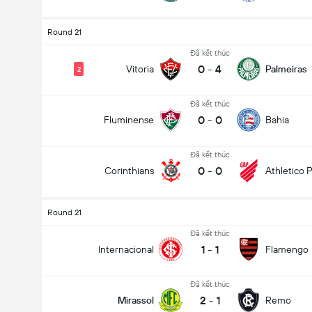
Round 21
Đã kết thúc
0
-
4
Vitoria
Palmeiras
2
Đã kết thúc
0
-
0
Fluminense
Bahia
Đã kết thúc
0
-
0
Corinthians
Athletico 
Round 21
Đã kết thúc
1
-
1
Internacional
Flamengo
Đã kết thúc
2
-
1
Mirassol
Remo