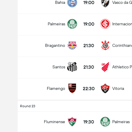
19:00
Bahia
Vasco da 
19:00
Palmeiras
Internacio
21:30
Bragantino
Corinthian
21:30
Santos
Athletico 
22:30
Flamengo
Vitoria
Round 23
19:30
Fluminense
Palmeiras