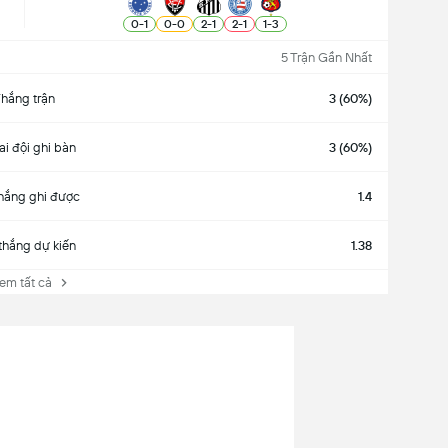
0
-
1
0
-
0
2
-
1
2
-
1
1
-
3
5 Trận Gần Nhất
hắng trận
3 (60%)
ai đội ghi bàn
3 (60%)
hắng ghi được
1.4
thắng dự kiến
1.38
 tất cả