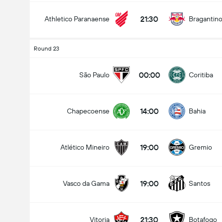
21:30
Athletico Paranaense
Bragantin
Round 23
00:00
São Paulo
Coritiba
14:00
Chapecoense
Bahia
19:00
Atlético Mineiro
Gremio
19:00
Vasco da Gama
Santos
21:30
Vitoria
Botafogo