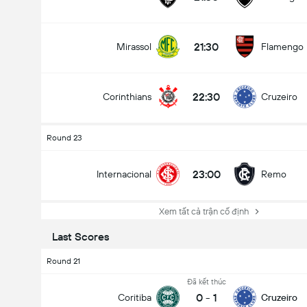
21:30
Mirassol
Flamengo
22:30
Corinthians
Cruzeiro
Round 23
23:00
Internacional
Remo
Xem tất cả trận cố định
Last Scores
Round 21
Đã kết thúc
0
-
1
Coritiba
Cruzeiro