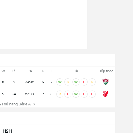
W
+/-
F:A
D
L
Từ
Tiếp theo
8
2
34:32
5
7
W
D
W
L
D
5
-4
29:33
7
8
D
L
W
L
L
Thứ hạng Série A
H2H