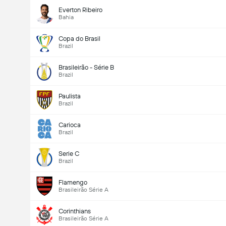
Everton Ribeiro
Bahia
Copa do Brasil
Brazil
Brasileirão - Série B
Brazil
Paulista
Brazil
Carioca
Brazil
Serie C
Brazil
Flamengo
Brasileirão Série A
Corinthians
Brasileirão Série A