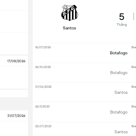
5
Thắng
Santos
16/07/2026
Bra
Botafogo
17/08/2026
26/10/2025
Bra
Botafogo
01/06/2025
Bra
Santos
26/11/2023
Bra
Botafogo
31/07/2026
23/07/2023
Bra
Santos