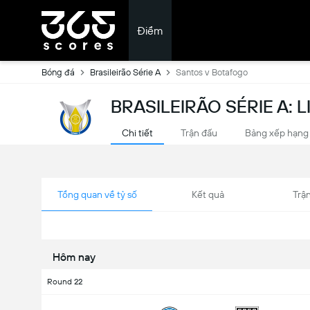
Điểm
Bóng đá
Brasileirão Série A
Santos v Botafogo
BRASILEIRÃO SÉRIE A: 
Chi tiết
Trận đấu
Bảng xếp hạng
Tổng quan về tỷ số
Kết quả
Trận
Hôm nay
Round 22