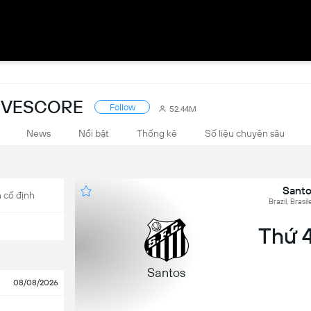
LIVESCORE
Follow
52.44M
News
Nổi bật
Thống kê
Số liệu chuyên sâu
Santo
 cố định
Brazil, Brasi
Thứ 4
Santos
08/08/2026