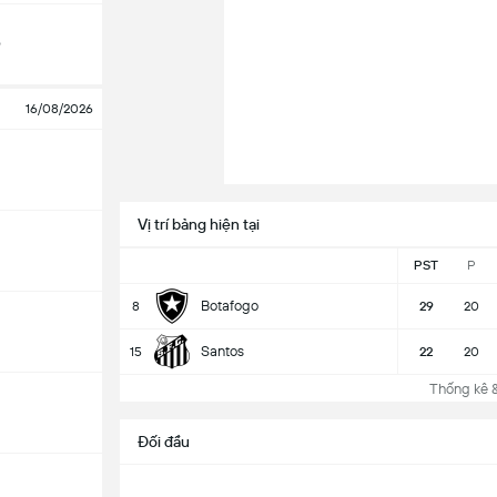
o
16/08/2026
Vị trí bảng hiện tại
PST
P
Botafogo
8
29
20
Santos
15
22
20
Thống kê & 
Đối đầu