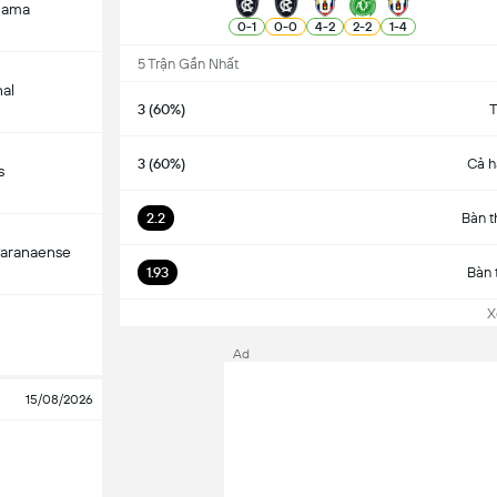
Gama
0
-
1
0
-
0
4
-
2
2
-
2
1
-
4
5 Trận Gần Nhất
nal
3 (60%)
T
3 (60%)
Cả h
s
2.2
Bàn t
Paranaense
1.93
Bàn 
Xem
Ad
15/08/2026