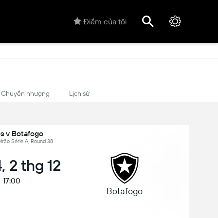
Điểm của tôi
Chuyển nhượng
Lịch sử
s v Botafogo
leirão Série A, Round 38
, 2 thg 12
17:00
Botafogo