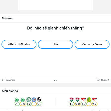
Dự đoán
Đội nào sẽ giành chiến thắng?
Atlético Mineiro
Hòa
Vasco da Gama
Previous
Tiếp theo
Mẫu hiện tại
0
-
1
0
-
0
1
-
2
1
-
1
0
-
1
1
-
3
0
-
0
1
-
0
1
-
1
2
-
2