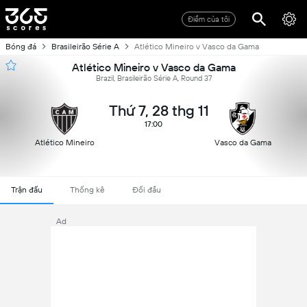
Điểm của tôi
Bóng đá
Brasileirão Série A
Atlético Mineiro v Vasco da Gama
Atlético Mineiro v Vasco da Gama
Brazil, Brasileirão Série A, Round 37
Thứ 7, 28 thg 11
17:00
Atlético Mineiro
Vasco da Gama
Trận đấu
Thống kê
Đối đầu
Ad