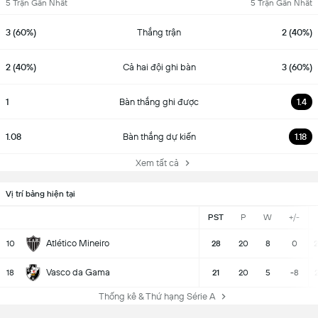
5 Trận Gần Nhất
5 Trận Gần Nhất
3 (60%)
Thắng trận
2 (40%)
2 (40%)
Cả hai đội ghi bàn
3 (60%)
1
Bàn thắng ghi được
1.4
1.08
Bàn thắng dự kiến
1.18
Xem tất cả
Vị trí bảng hiện tại
PST
P
W
+/-
Atlético Mineiro
10
28
20
8
0
2
Vasco da Gama
18
21
20
5
-8
2
Thống kê & Thứ hạng Série A