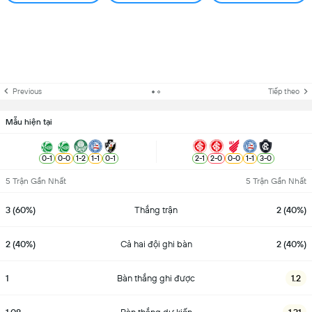
Previous
Tiếp theo
Mẫu hiện tại
0
-
1
0
-
0
1
-
2
1
-
1
0
-
1
2
-
1
2
-
0
0
-
0
1
-
1
3
-
0
5 Trận Gần Nhất
5 Trận Gần Nhất
3 (60%)
Thắng trận
2 (40%)
2 (40%)
Cả hai đội ghi bàn
2 (40%)
1
Bàn thắng ghi được
1.2