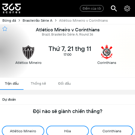
Điểm của tôi
Bóng đá
Brasileirão Série A
Atlético Mineiro v Corinthians
Atlético Mineiro v Corinthians
Brazil, Brasileirão Série A, Round 36
Thứ 7, 21 thg 11
17:00
Atlético Mineiro
Corinthians
Trận đấu
Thống kê
Đối đầu
Dự đoán
Đội nào sẽ giành chiến thắng?
Atlético Mineiro
Hòa
Corinthians