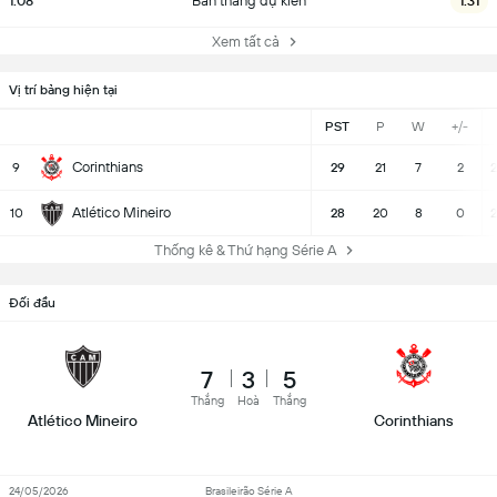
1.08
Bàn thắng dự kiến
1.31
Xem tất cả
Vị trí bảng hiện tại
PST
P
W
+/-
Corinthians
9
29
21
7
2
2
Atlético Mineiro
10
28
20
8
0
2
Thống kê & Thứ hạng Série A
Đối đầu
7
3
5
Thắng
Hoà
Thắng
Atlético Mineiro
Corinthians
24/05/2026
Brasileirão Série A