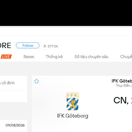
ORE
Follow
577.5K
News
Thống kê
Số liệu chuyên sâu
Chuyể
IFK Göteb
 cố định
Thụy Điển, 
CN, 
IFK Göteborg
09/08/2026