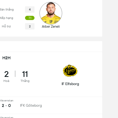
Bàn thắng
4
Xếp hạng
7.1
Hỗ trợ
2
Arber Zeneli
H2H
2
11
Hoà
Thắng
IF Elfsborg
Allsvenskan
2 - 0
IFK Göteborg
Allsvenskan