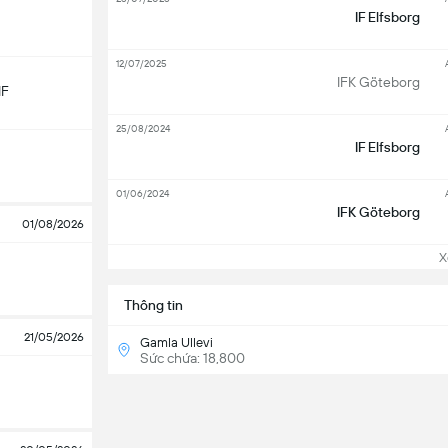
IF Elfsborg
12/07/2025
IFK Göteborg
IF
25/08/2024
IF Elfsborg
01/06/2024
IFK Göteborg
01/08/2026
Xem
Thông tin
21/05/2026
Gamla Ullevi
Sức chứa: 18,800