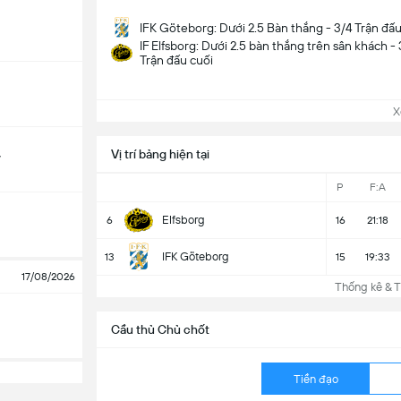
IFK Göteborg: Dưới 2.5 Bàn thắng - 3/4 Trận đấu
IF Elfsborg: Dưới 2.5 bàn thắng trên sân khách -
Trận đấu cuối
Xem
Vị trí bảng hiện tại
y
P
F:A
Elfsborg
6
16
21:18
IFK Göteborg
13
15
19:33
17/08/2026
Thống kê & Th
Cầu thủ Chủ chốt
Tiền đạo