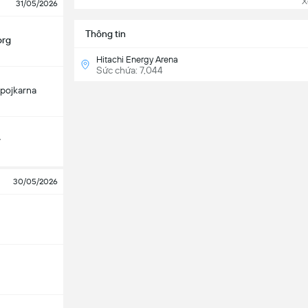
Xem
31/05/2026
Thông tin
org
Hitachi Energy Arena
Sức chứa: 7,044
pojkarna
y
30/05/2026