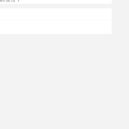
 tất cả