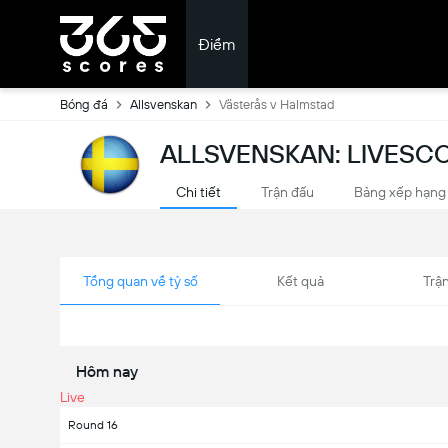
Điểm
Bóng đá
Allsvenskan
Västerås v Halmstad
ALLSVENSKAN: LIVESC
Chi tiết
Trận đấu
Bảng xếp hạng
Tổng quan về tỷ số
Kết quả
Trận
Hôm nay
Live
Round 16