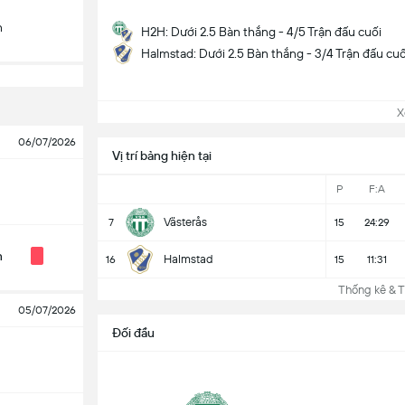
n
H2H: Dưới 2.5 Bàn thắng - 4/5 Trận đấu cuối
Halmstad: Dưới 2.5 Bàn thắng - 3/4 Trận đấu cuố
Xem
06/07/2026
Vị trí bảng hiện tại
P
F:A
Västerås
7
15
24:29
n
Halmstad
16
15
11:31
Thống kê & Th
05/07/2026
Đối đầu