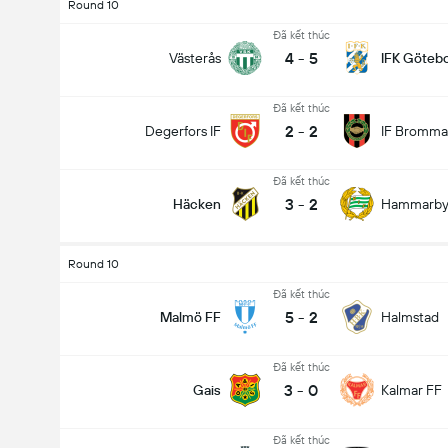
Round 10
Đã kết thúc
4
-
5
Västerås
IFK Göteb
Đã kết thúc
2
-
2
Degerfors IF
IF Bromma
Đã kết thúc
3
-
2
Häcken
Hammarb
Round 10
Đã kết thúc
5
-
2
Malmö FF
Halmstad
Đã kết thúc
3
-
0
Gais
Kalmar FF
Đã kết thúc