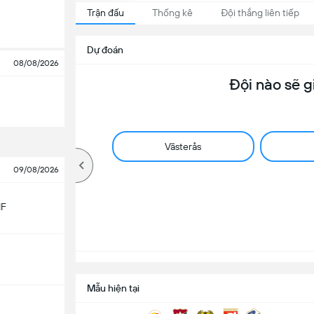
Trận đấu
Thống kê
Đội thắng liên tiếp
Dự đoán
08/08/2026
Đội nào sẽ g
Västerås
09/08/2026
IF
Mẫu hiện tại