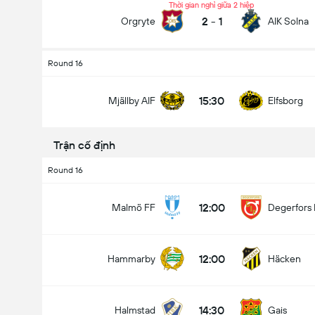
Thời gian nghỉ giữa 2 hiệp
2
-
1
Orgryte
AIK Solna
Round 16
Tổng bàn thắng trong trận đấu (2.5)
15:30
Mjällby AIF
Elfsborg
Trận cố định
Kèo dưới
Kèo trên
Round 16
12:00
Malmö FF
Degerfors 
12:00
Hammarby
Häcken
14:30
Halmstad
Gais