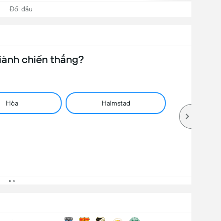
Đối đầu
iành chiến thắng?
Hòa
Halmstad