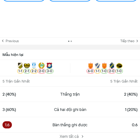
Previous
Tiếp theo
Mẫu hiện tại
1
-
1
2
-
1
2
-
2
2
-
0
3
-
0
6
-
0
1
-
1
1
-
0
2
-
0
1
-
0
5 Trận Gần Nhất
5 Trận Gần Nhất
2 (40%)
Thắng trận
2 (40%)
3 (60%)
Cả hai đội ghi bàn
1 (20%)
1.6
Bàn thắng ghi được
0.6
Xem tất cả