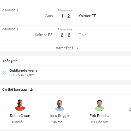
02/09/2012
Allsvenskan
1 - 2
Gais
Kalmar FF
04/05/2012
Allsvenskan
2 - 2
Kalmar FF
Gais
Xem tất cả
Thông tin
Guldfågeln Arena
Sức chứa: 12,182
Có thể bạn quan tâm
A
Robin Olsen
Jens Stryger
Etrit Berisha
Malmö FF
Malmö FF
BK Häcken