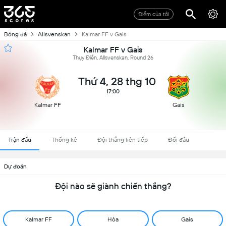
Điểm của tôi
Bóng đá
Allsvenskan
Kalmar FF v Gais
Kalmar FF v Gais
Thụy Điển, Allsvenskan, Round 26
Thứ 4, 28 thg 10
17:00
Kalmar FF
Gais
Trận đấu
Thống kê
Đội thắng liên tiếp
Đối đầu
Dự đoán
Đội nào sẽ giành chiến thắng?
Kalmar FF
Hòa
Gais