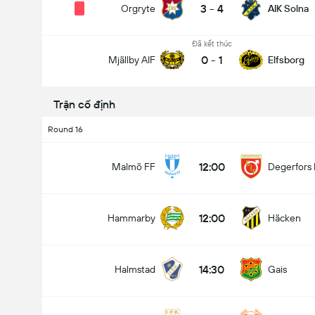
3
-
4
Orgryte
AIK Solna
Đã kết thúc
0
-
1
Mjällby AIF
Elfsborg
Tổng bàn thắng trong trận đấu (2.5)
Trận cố định
Round 16
Kèo dưới
Kèo trên
12:00
Malmö FF
Degerfors 
12:00
Hammarby
Häcken
14:30
Halmstad
Gais