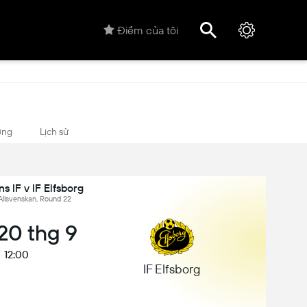
Điểm của tôi
ợng
Lịch sử
s IF v IF Elfsborg
Allsvenskan, Round 22
20 thg 9
12:00
IF Elfsborg