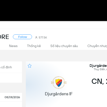
ORE
Follow
577.5K
News
Thống kê
Số liệu chuyên sâu
Chuyển như
Djurgården
 cố định
Thụy Điển, 
CN, 
Djurgårdens IF
08/08/2026