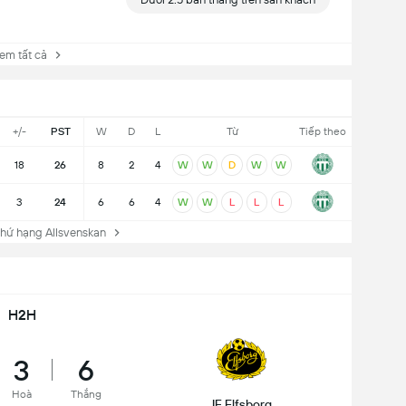
 tất cả
+/-
PST
W
D
L
Từ
Tiếp theo
18
26
8
2
4
W
W
D
W
W
3
24
6
6
4
W
W
L
L
L
ứ hạng Allsvenskan
H2H
3
6
Hoà
Thắng
IF Elfsborg