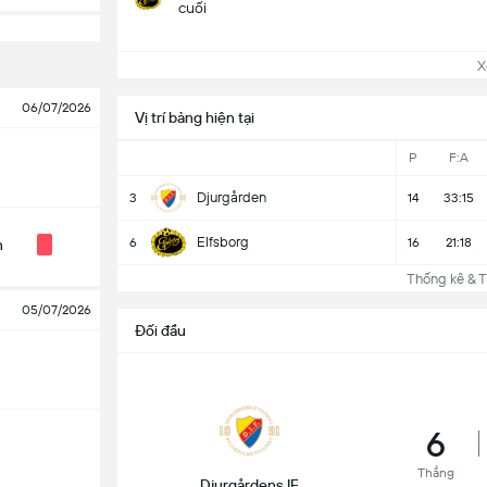
cuối
Xem
06/07/2026
Vị trí bảng hiện tại
P
F:A
Djurgården
3
14
33:15
Elfsborg
6
16
21:18
n
Thống kê & Th
05/07/2026
Đối đầu
6
Thắng
Djurgårdens IF