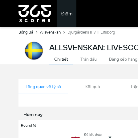
Điểm
Bóng đá
Allsvenskan
Djurgårdens IF v IF Elfsborg
ALLSVENSKAN: LIVESC
Chi tiết
Trận đấu
Bảng xếp hạng
Tổng quan về tỷ số
Kết quả
Trận
Hôm nay
Round 16
Đã kết thúc