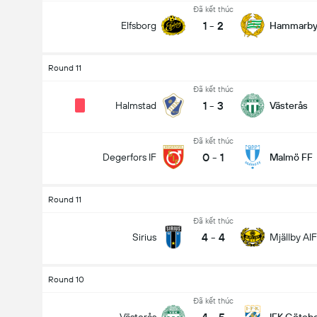
Đã kết thúc
1
-
2
Elfsborg
Hammarb
Round 11
Đã kết thúc
1
-
3
Halmstad
Västerås
Đã kết thúc
0
-
1
Degerfors IF
Malmö FF
Round 11
Đã kết thúc
4
-
4
Sirius
Mjällby AIF
Round 10
Đã kết thúc