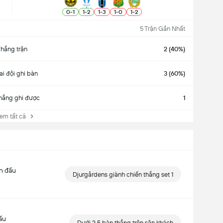
0
-
1
1
-
2
1
-
3
1
-
0
1
-
2
5 Trận Gần Nhất
hắng trận
2 (40%)
ai đội ghi bàn
3 (60%)
hắng ghi được
1
 tất cả
ận đấu
Djurgårdens giành chiến thắng set 1
ấu
Dưới 2.5 bàn thắng trên sân khách