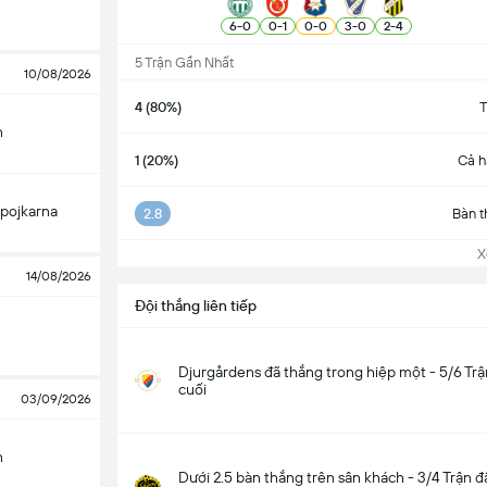
6
-
0
0
-
1
0
-
0
3
-
0
2
-
4
5 Trận Gần Nhất
10/08/2026
4 (80%)
T
n
1 (20%)
Cả h
pojkarna
2.8
Bàn t
Xem
14/08/2026
Đội thắng liên tiếp
Djurgårdens đã thắng trong hiệp một - 5/6 Tr
cuối
03/09/2026
n
Dưới 2.5 bàn thắng trên sân khách - 3/4 Trận đ