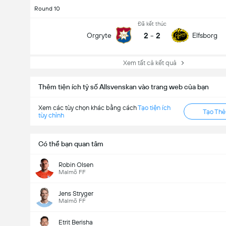
Round 10
Đã kết thúc
2
-
2
Orgryte
Elfsborg
Xem tất cả kết quả
Thêm tiện ích tỷ số Allsvenskan vào trang web của bạn
Xem các tùy chọn khác bằng cách
Tạo tiện ích
Tạo Th
tùy chỉnh
Có thể bạn quan tâm
Robin Olsen
Malmö FF
Jens Stryger
Malmö FF
Etrit Berisha