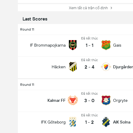
Xem tất cả trận cố định
Last Scores
Round 11
Đã kết thúc
1
-
1
IF Brommapojkarna
Gais
Đã kết thúc
2
-
4
Häcken
Djurgårde
Round 11
Đã kết thúc
3
-
0
Kalmar FF
Orgryte
Đã kết thúc
1
-
2
IFK Göteborg
AIK Solna