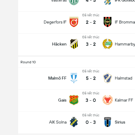
4
-
5
Västerås
IFK Göteb
Đã kết thúc
2
-
2
Degerfors IF
IF Bromma
Đã kết thúc
3
-
2
Häcken
Hammarb
Round 10
Đã kết thúc
5
-
2
Malmö FF
Halmstad
Đã kết thúc
3
-
0
Gais
Kalmar FF
Đã kết thúc
0
-
3
AIK Solna
Sirius