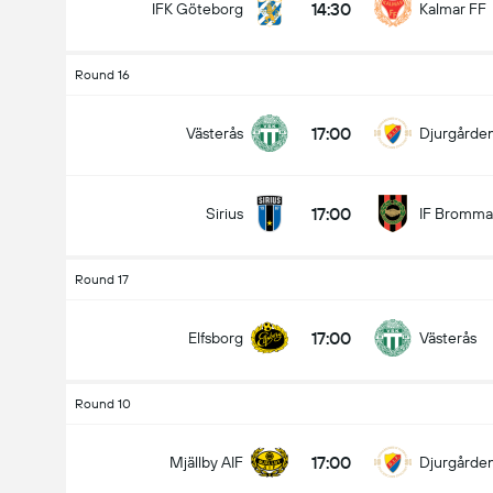
14:30
IFK Göteborg
Kalmar FF
Round 16
17:00
Västerås
Djurgårde
17:00
Sirius
IF Bromma
Round 17
17:00
Elfsborg
Västerås
Round 10
17:00
Mjällby AIF
Djurgårde