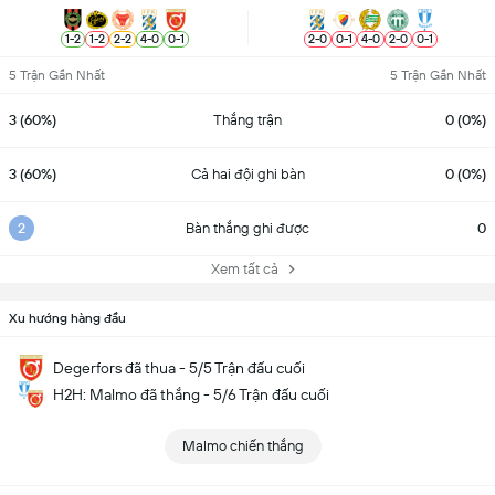
1
-
2
1
-
2
2
-
2
4
-
0
0
-
1
2
-
0
0
-
1
4
-
0
2
-
0
0
-
1
5 Trận Gần Nhất
5 Trận Gần Nhất
3 (60%)
Thắng trận
0 (0%)
3 (60%)
Cả hai đội ghi bàn
0 (0%)
2
Bàn thắng ghi được
0
Xem tất cả
Xu hướng hàng đầu
Degerfors đã thua - 5/5 Trận đấu cuối
H2H: Malmo đã thắng - 5/6 Trận đấu cuối
Malmo chiến thắng