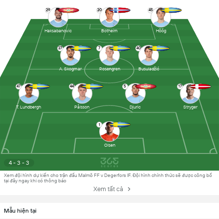
29
20
45
Haksabanovic
Botheim
Höög
37
7
40
A. Skogmar
Rosengren
Busuladžić
47
44
5
17
T. Lundbergh
Pålsson
Djuric
Stryger
1
Olsen
4 - 3 - 3
Xem đội hình dự kiến cho trận đấu Malmö FF v Degerfors IF. Đội hình chính thức sẽ được công bố
tại đây ngay khi có thông báo
Xem tất cả
Mẫu hiện tại