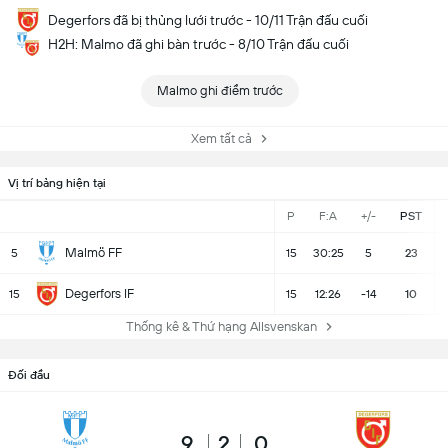
Degerfors đã bị thủng lưới trước - 10/11 Trận đấu cuối
H2H: Malmo đã ghi bàn trước - 8/10 Trận đấu cuối
Malmo ghi điểm trước
Xem tất cả
Vị trí bảng hiện tại
P
F:A
+/-
PST
Malmö FF
5
15
30:25
5
23
Degerfors IF
15
15
12:26
-14
10
Thống kê & Thứ hạng Allsvenskan
Đối đầu
9
2
0