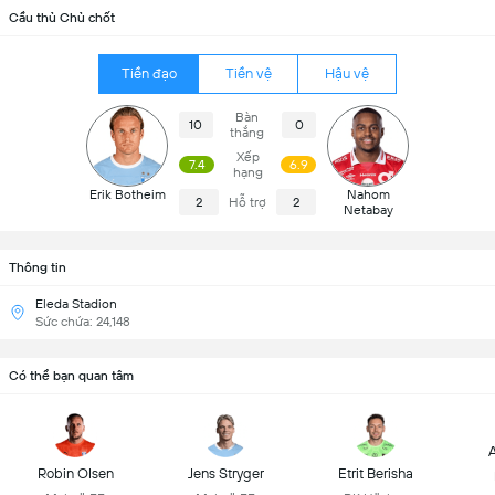
Cầu thủ Chủ chốt
Tiền đạo
Tiền vệ
Hậu vệ
Bàn
10
0
thắng
Xếp
7.4
6.9
hạng
Erik Botheim
Nahom
2
Hỗ trợ
2
Netabay
Thông tin
Eleda Stadion
Sức chứa: 24,148
Có thể bạn quan tâm
A
Robin Olsen
Jens Stryger
Etrit Berisha