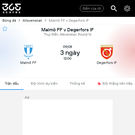
Điểm của tôi
Bóng đá
Allsvenskan
Malmö FF v Degerfors IF
Malmö FF v Degerfors IF
Thụy Điển, Allsvenskan, Round 16
09/08
3 ngày
12:00
Malmö FF
Degerfors IF
Trận đấu
Đội hình dự kiến
Thống kê
Đội thắng liên tiếp
Ad