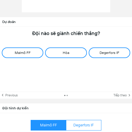
Dự đoán
Đội nào sẽ giành chiến thắng?
Malmö FF
Hòa
Degerfors IF
Previous
Tiếp theo
Đội hình dự kiến
Malmö FF
Degerfors IF