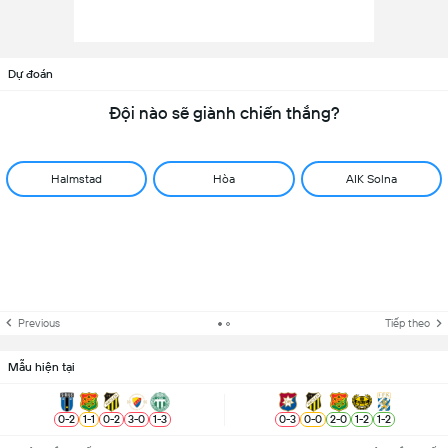
Dự đoán
Đội nào sẽ giành chiến thắng?
Halmstad
Hòa
AIK Solna
Previous
Tiếp theo
Mẫu hiện tại
0
-
2
1
-
1
0
-
2
3
-
0
1
-
3
0
-
3
0
-
0
2
-
0
1
-
2
1
-
2