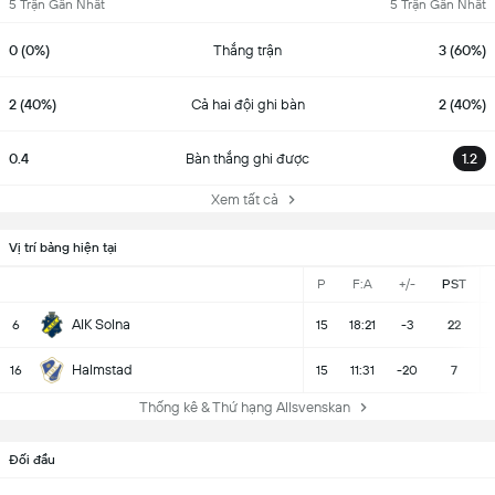
5 Trận Gần Nhất
5 Trận Gần Nhất
0 (0%)
Thắng trận
3 (60%)
2 (40%)
Cả hai đội ghi bàn
2 (40%)
0.4
Bàn thắng ghi được
1.2
Xem tất cả
Vị trí bảng hiện tại
P
F:A
+/-
PST
AIK Solna
6
15
18:21
-3
22
Halmstad
16
15
11:31
-20
7
Thống kê & Thứ hạng Allsvenskan
Đối đầu