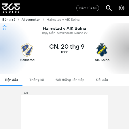
Điểm của tôi
Bóng đá
Allsvenskan
Halmstad v AIK Solna
Halmstad v AIK Solna
Thụy Điển, Allsvenskan, Round 22
CN, 20 thg 9
12:00
Halmstad
AIK Solna
Trận đấu
Thống kê
Đội thắng liên tiếp
Đối đầu
Ad