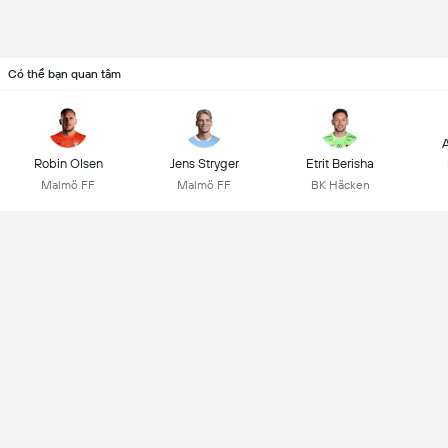
Có thể bạn quan tâm
A
Robin Olsen
Jens Stryger
Etrit Berisha
Malmö FF
Malmö FF
BK Häcken