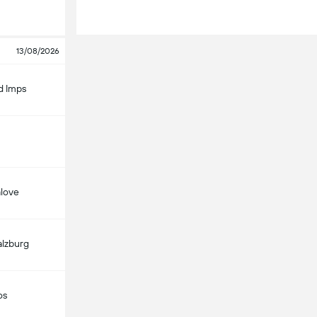
13/08/2026
d Imps
alove
alzburg
os