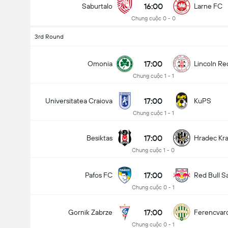
16:00
Saburtalo
Larne FC
Chung cuộc 0 - 0
3rd Round
17:00
Omonia
Lincoln Re
Chung cuộc 1 - 1
17:00
Universitatea Craiova
KuPS
Chung cuộc 1 - 1
17:00
Besiktas
Hradec Kr
Chung cuộc 1 - 0
17:00
Pafos FC
Red Bull S
Chung cuộc 0 - 1
17:00
Gornik Zabrze
Ferencvar
Chung cuộc 0 - 1