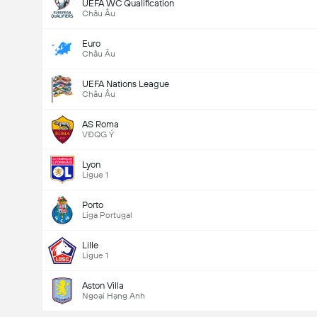
UEFA WC Qualification
Châu Âu
Euro
Châu Âu
UEFA Nations League
Châu Âu
AS Roma
VĐQG Ý
Lyon
Ligue 1
Porto
Liga Portugal
Lille
Ligue 1
Aston Villa
Ngoại Hạng Anh