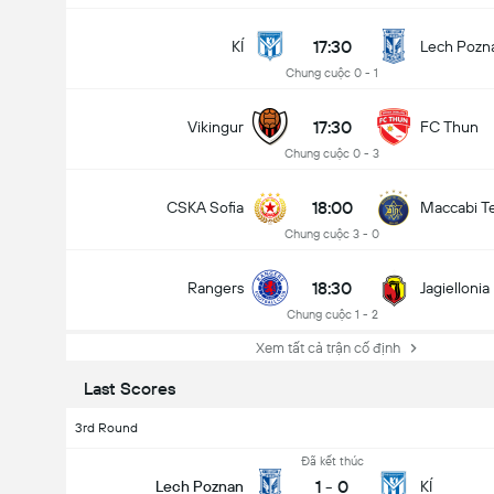
17:30
KÍ
Lech Pozn
Chung cuộc 0 - 1
17:30
Vikingur
FC Thun
Chung cuộc 0 - 3
18:00
CSKA Sofia
Maccabi Te
Chung cuộc 3 - 0
18:30
Rangers
Jagiellonia
Chung cuộc 1 - 2
Xem tất cả trận cố định
Last Scores
3rd Round
Đã kết thúc
1
-
0
Lech Poznan
KÍ