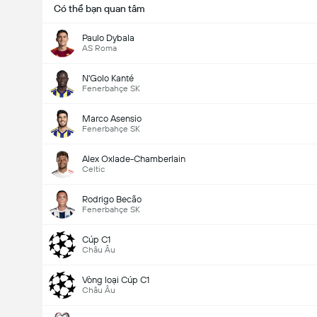
Có thể bạn quan tâm
Paulo Dybala
AS Roma
N'Golo Kanté
Fenerbahçe SK
Marco Asensio
Fenerbahçe SK
Alex Oxlade-Chamberlain
Celtic
Rodrigo Becão
Fenerbahçe SK
Cúp C1
Châu Âu
Vòng loại Cúp C1
Châu Âu