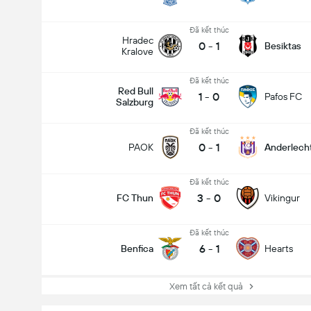
Đã kết thúc
Hradec
0
-
1
Besiktas
Kralove
Đã kết thúc
Red Bull
1
-
0
Pafos FC
Salzburg
Đã kết thúc
0
-
1
PAOK
Anderlech
Đã kết thúc
3
-
0
FC Thun
Vikingur
Đã kết thúc
6
-
1
Benfica
Hearts
Xem tất cả kết quả