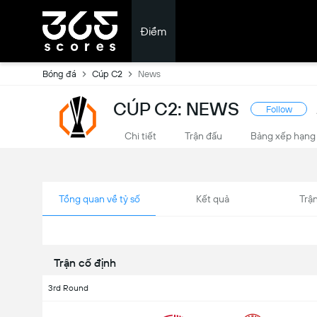
Điểm
Bóng đá
Cúp C2
News
CÚP C2: NEWS
Follow
Chi tiết
Trận đấu
Bảng xếp hạng
Tổng quan về tỷ số
Kết quả
Trận
Trận cố định
3rd Round