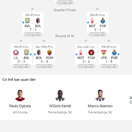
Chung cuộc
Quarter Finals
Đã kết thúc
Đã kết thúc
AVL
BOL
NOT
POR
7 - 1
2 - 1
Chung cuộc
Chung cuộc
Round of 16
Đã kết thúc
Sau Hiệp Phụ
Sau Luân Lưu
Đã kết thúc
LIL
AVL
BOL
ROM
NOT
FCM
VFB
POR
0 - 3
5 - 4
2 - 2
1 - 4
Chung cuộc
Chung cuộc
Chung cuộc
Chung cuộc
Có thể bạn quan tâm
A
C
Paulo Dybala
N'Golo Kanté
Marco Asensio
AS Roma
Fenerbahçe SK
Fenerbahçe SK