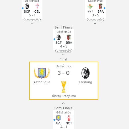
Đã kết thúc
Đã kết thúc
BET
SCF
CEL
BRA
6 - 1
3 - 5
Chung cuộc
Chung cuộc
Semi Finals
Đã kết thúc
SCF
BRA
4 - 3
Chung cuộc
Final
Đã kết thúc
3 - 0
Aston Villa
Freiburg
Tüpraş Stadyumu
Semi Finals
Đã kết thúc
AVL
NOT
4 - 1