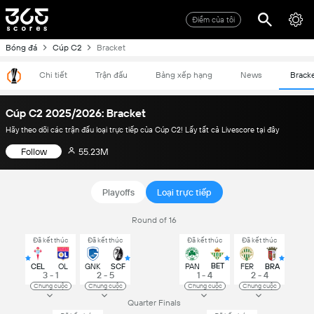
Điểm của tôi
Bóng đá
Cúp C2
Bracket
Chi tiết
Trận đấu
Bảng xếp hạng
News
Brack
Cúp C2 2025/2026: Bracket
Hãy theo dõi các trận đấu loại trực tiếp của Cúp C2! Lấy tất cả Livescore tại đây
Follow
55.23M
Playoffs
Loại trực tiếp
Round of 16
Đã kết thúc
Đã kết thúc
Đã kết thúc
Đã kết thúc
BET
CEL
OL
GNK
SCF
PAN
FER
BRA
3 - 1
2 - 5
1 - 4
2 - 4
Chung cuộc
Chung cuộc
Chung cuộc
Chung cuộc
Quarter Finals