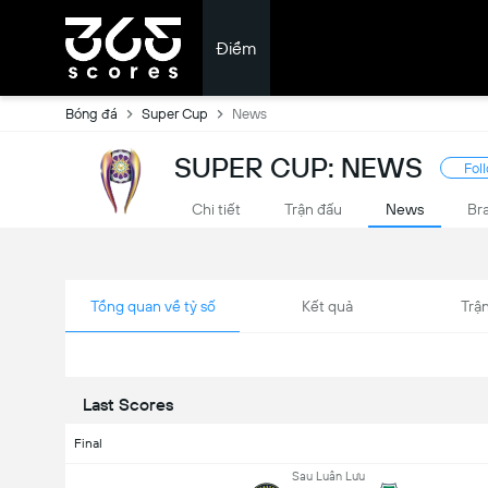
Điểm
Bóng đá
Super Cup
News
SUPER CUP: NEWS
Fol
Chi tiết
Trận đấu
News
Br
Tổng quan về tỷ số
Kết quả
Trận
Last Scores
Final
Sau Luân Lưu