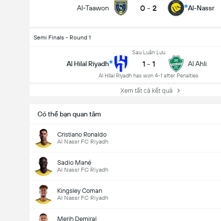
0
-
2
Al-Taawon
Al-Nassr
Semi Finals - Round 1
Sau Luân Lưu
1
-
1
Al Hilal Riyadh
Al Ahli
Al Hilal Riyadh has won 4-1 after Penalties
Xem tất cả kết quả
Có thể bạn quan tâm
Cristiano Ronaldo
Al Nassr FC Riyadh
Sadio Mané
Al Nassr FC Riyadh
Kingsley Coman
Al Nassr FC Riyadh
Merih Demiral