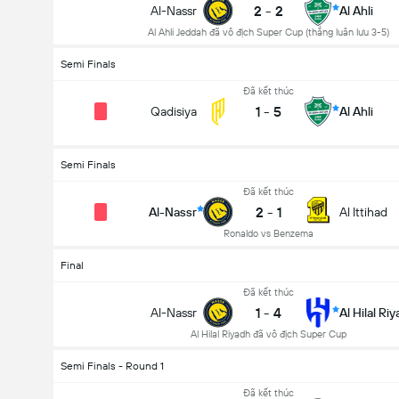
2
-
2
Al-Nassr
Al Ahli
Al Ahli Jeddah đã vô địch Super Cup (thắng luân lưu 3-5)
Semi Finals
Đã kết thúc
1
-
5
Qadisiya
Al Ahli
Semi Finals
Đã kết thúc
2
-
1
Al-Nassr
Al Ittihad
Ronaldo vs Benzema
Final
Đã kết thúc
1
-
4
Al-Nassr
Al Hilal Ri
Al Hilal Riyadh đã vô địch Super Cup
Semi Finals - Round 1
Đã kết thúc