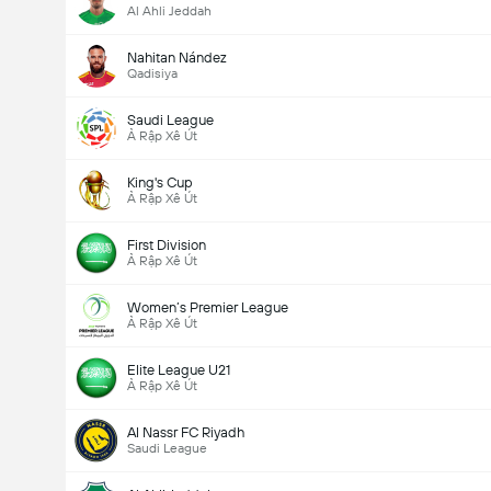
Al Ahli Jeddah
Nahitan Nández
Qadisiya
Saudi League
Ả Rập Xê Út
King's Cup
Ả Rập Xê Út
First Division
Ả Rập Xê Út
Women’s Premier League
Ả Rập Xê Út
Elite League U21
Ả Rập Xê Út
Al Nassr FC Riyadh
Saudi League