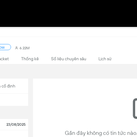
low
6.22M
acket
Thống kê
Số liệu chuyên sâu
Lịch sử
 cố định
23/08/2025
Gần đây không có tin tức nào. 