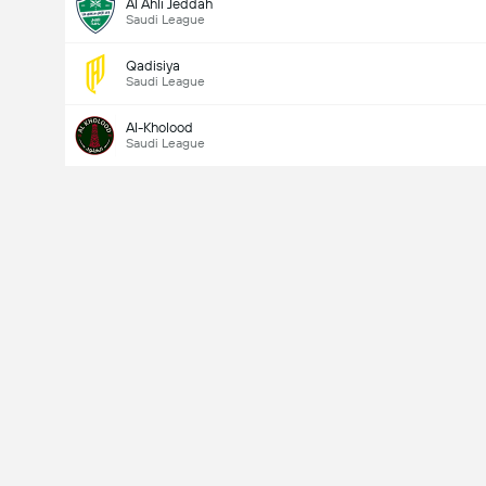
Al Ahli Jeddah
Saudi League
Qadisiya
Saudi League
Al-Kholood
Saudi League