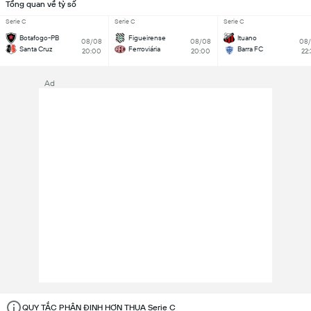
Tổng quan về tỷ số
Serie C
Serie C
Serie C
Botafogo-PB
Figueirense
Ituano
08/08
08/08
08
Santa Cruz
Ferroviária
Barra FC
20:00
20:00
22
Ad
QUY TẮC PHÂN ĐỊNH HƠN THUA Serie C