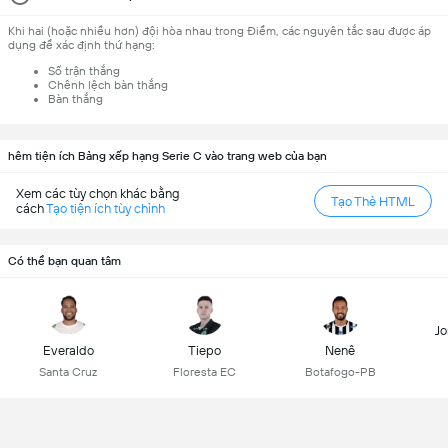
Khi hai (hoặc nhiều hơn) đội hòa nhau trong Điểm, các nguyên tắc sau được áp
dụng để xác định thứ hạng:
Số trận thắng
Chênh lệch bàn thắng
Bàn thắng
hêm tiện ích Bảng xếp hạng Serie C vào trang web của bạn
Xem các tùy chọn khác bằng
Tạo Thẻ HTML
cách
Tạo tiện ích tùy chỉnh
Có thể bạn quan tâm
Jo
Everaldo
Tiepo
Nenê
Santa Cruz
Floresta EC
Botafogo-PB