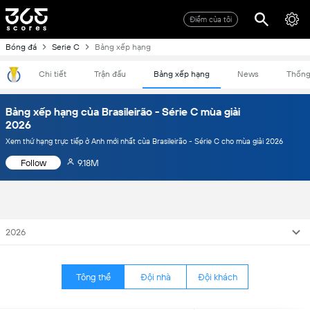
Điểm của tôi
Bóng đá
Serie C
Bảng xếp hạng
Chi tiết
Trận đấu
Bảng xếp hạng
News
Thống
Bảng xếp hạng của Brasileirão - Série C mùa giải
2026
Xem thứ hạng trực tiếp ở Anh mới nhất của Brasileirão - Série C cho mùa giải 2026
Follow
9.18M
2026
Tông thể
Đội nhà
Đội khách