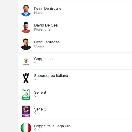
Kevin De Bruyne
Napoli
David De Gea
Fiorentina
Cesc Fabregas
Como
Coppa Italia
Ý
Supercoppa Italiana
Ý
Serie B
Ý
Serie C
Ý
Coppa Italia Lega Pro
Ý