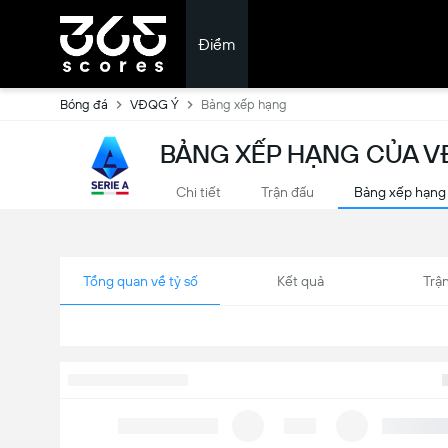
Điểm
Bóng đá
VĐQG Ý
Bảng xếp hạng
BẢNG XẾP HẠNG CỦA VĐ
Chi tiết
Trận đấu
Bảng xếp hạng
Tổng quan về tỷ số
Kết quả
Trận