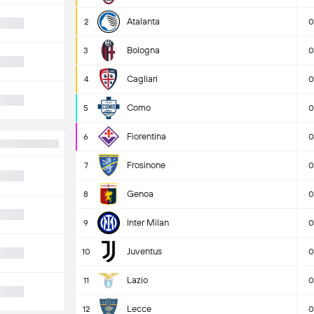
Atalanta
2
0
Bologna
3
0
Cagliari
4
0
Como
5
0
Fiorentina
6
0
Frosinone
7
0
Genoa
8
0
Inter Milan
9
0
Juventus
10
0
Lazio
11
0
Lecce
12
0