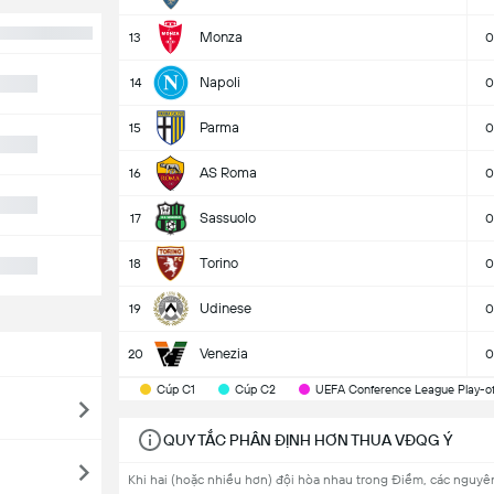
Monza
13
0
Napoli
14
0
Parma
15
0
AS Roma
16
0
Sassuolo
17
0
Torino
18
0
Udinese
19
0
Venezia
20
0
Cúp C1
Cúp C2
UEFA Conference League Play-of
QUY TẮC PHÂN ĐỊNH HƠN THUA VĐQG Ý
Khi hai (hoặc nhiều hơn) đội hòa nhau trong Điểm, các nguyê