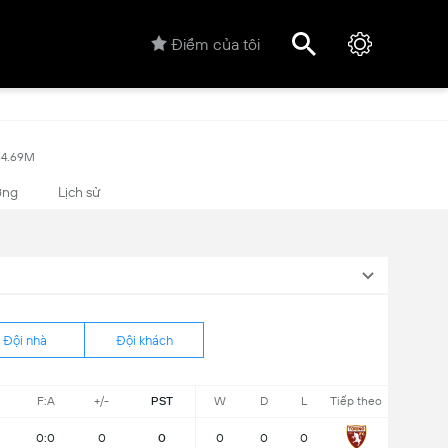
Điểm của tôi
64.69M
ợng
Lịch sử
Đội nhà
Đội khách
F:A
+/-
PST
W
D
L
Tiếp theo
0:0
0
0
0
0
0