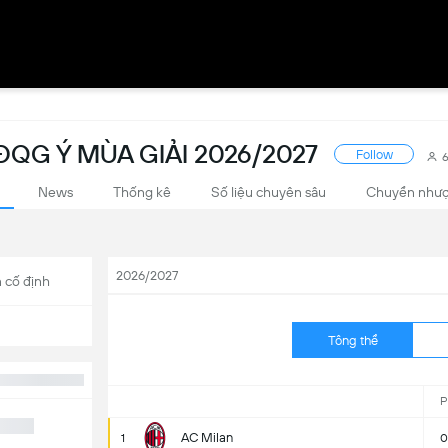
QG Ý MÙA GIẢI 2026/2027
Follow
News
Thống kê
Số liệu chuyên sâu
Chuyển như
2026/2027
 cố định
Tông thể
P
AC Milan
1
0