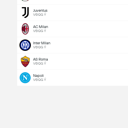
Juventus
VĐQG Ý
AC Milan
VĐQG Ý
Inter Milan
VĐQG Ý
AS Roma
VĐQG Ý
Napoli
VĐQG Ý