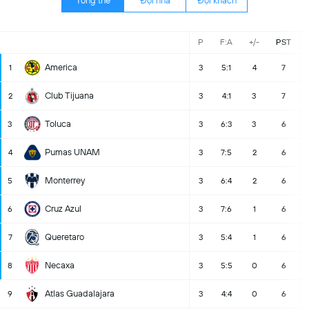
Tông thể
Đội nhà
Đội khách
P
F:A
+/-
PST
America
1
3
5:1
4
7
Club Tijuana
2
3
4:1
3
7
Toluca
3
3
6:3
3
6
Pumas UNAM
4
3
7:5
2
6
Monterrey
5
3
6:4
2
6
Cruz Azul
6
3
7:6
1
6
Queretaro
7
3
5:4
1
6
Necaxa
8
3
5:5
0
6
Atlas Guadalajara
9
3
4:4
0
6