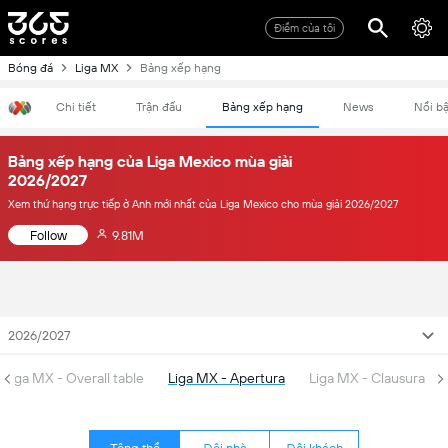
Điểm của tôi
Bóng đá
Liga MX
Bảng xếp hạng
Chi tiết
Trận đấu
Bảng xếp hạng
News
Nổi bậ
Bảng xếp hạng của Liga Mexico mùa giải
2026/2027
Xem thứ hạng trực tiếp ở Anh mới nhất của Liga Mexico cho mùa giải 2026/2027
Follow
9.81M
2026/2027
Liga MX - Overall table
Liga MX - Apertura
Liga MX - Clausura