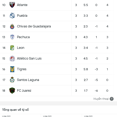
Atlante
10
3
5:5
0
4
Puebla
11
3
3:3
0
4
Chivas de Guadalajara
12
3
2:3
-1
4
Pachuca
13
3
4:3
1
3
Leon
14
3
3:4
-1
3
Atlético San Luis
15
3
4:5
-1
2
Tigres
16
3
5:8
-3
1
Santos Laguna
17
3
2:7
-5
0
FC Juarez
18
3
1:7
-6
0
Huyền thoại
?
Tổng quan về tỷ số
Liga MX
Liga MX
Liga MX