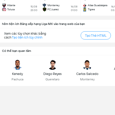
Atlante
Monterrey
Atlas Guadalajara
15/08
16/08
16
Toluca
FC Juarez
Tigres
23:00
01:00
03
hêm tiện ích Bảng xếp hạng Liga MX vào trang web của bạn
Xem các tùy chọn khác bằng
Tạo Thẻ HTML
cách
Tạo tiện ích tùy chỉnh
Có thể bạn quan tâm
Kenedy
Diego Reyes
Carlos Salcedo
Pachuca
Queretaro
Monterrey