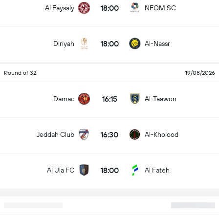
18:00
Al Faysaly
NEOM SC
18:00
Diriyah
Al-Nassr
Round of 32
19/08/2026
16:15
Damac
Al-Taawon
16:30
Jeddah Club
Al-Kholood
18:00
Al Ula FC
Al Fateh