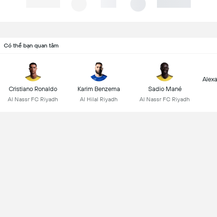
Có thể bạn quan tâm
Alex
Cristiano Ronaldo
Karim Benzema
Sadio Mané
Al Nassr FC Riyadh
Al Hilal Riyadh
Al Nassr FC Riyadh