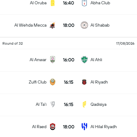
16:40
Al Oruba
Abha Club
18:00
Al Wehda Mecca
Al Shabab
Round of 32
17/08/2026
16:00
Al Anwar
Al Ahli
16:15
Zulfi Club
Al Riyadh
16:15
Al Ta'i
Qadisiya
18:00
Al Raed
Al Hilal Riyadh