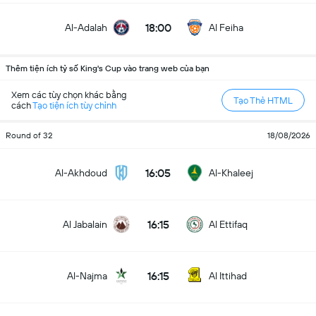
18:00
Al-Adalah
Al Feiha
Thêm tiện ích tỷ số King's Cup vào trang web của bạn
Xem các tùy chọn khác bằng
Tạo Thẻ HTML
cách
Tạo tiện ích tùy chỉnh
Round of 32
18/08/2026
16:05
Al-Akhdoud
Al-Khaleej
16:15
Al Jabalain
Al Ettifaq
16:15
Al-Najma
Al Ittihad