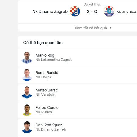
Đã kết thúc
2
-
0
Nk Dinamo Zagreb
Koprivnica
Xem tất cả kết quả
Có thể bạn quan tâm
Marko Rog
Nk Lokomotiva Zagreb
Borna Barišić
NK Osijek
Mateo Barać
NK Varaždin
Felipe Curcio
NK Rudes
Dani Rodríguez
Nk Dinamo Zagreb