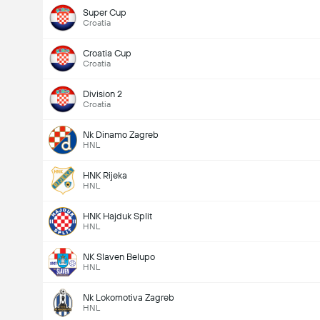
Super Cup
Croatia
Croatia Cup
Croatia
Division 2
Croatia
Nk Dinamo Zagreb
HNL
HNK Rijeka
HNL
HNK Hajduk Split
HNL
NK Slaven Belupo
HNL
Nk Lokomotiva Zagreb
HNL