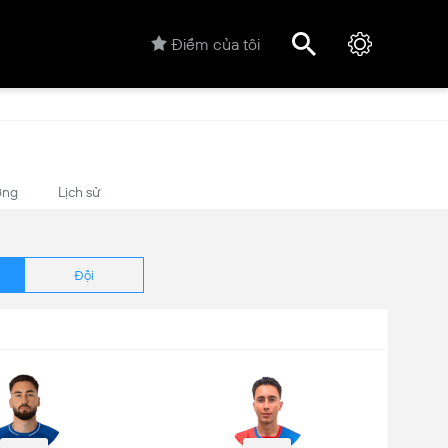
Điểm của tôi
ợng
Lịch sử
Đội