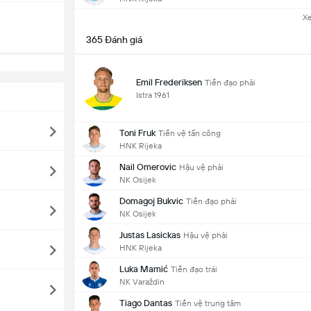
X
365 Đánh giá
Emil Frederiksen
Tiền đạo phải
Istra 1961
Toni Fruk
Tiền vệ tấn công
HNK Rijeka
Nail Omerovic
Hậu vệ phải
NK Osijek
Domagoj Bukvic
Tiền đạo phải
NK Osijek
Justas Lasickas
Hậu vệ phải
HNK Rijeka
Luka Mamić
Tiền đạo trái
NK Varaždin
Tiago Dantas
Tiền vệ trung tâm