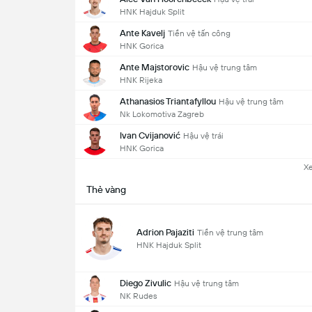
HNK Hajduk Split
Ante Kavelj
Tiền vệ tấn công
HNK Gorica
Ante Majstorovic
Hậu vệ trung tâm
HNK Rijeka
Athanasios Triantafyllou
Hậu vệ trung tâm
Nk Lokomotiva Zagreb
Ivan Cvijanović
Hậu vệ trái
HNK Gorica
X
Thẻ vàng
Adrion Pajaziti
Tiền vệ trung tâm
HNK Hajduk Split
Diego Zivulic
Hậu vệ trung tâm
NK Rudes