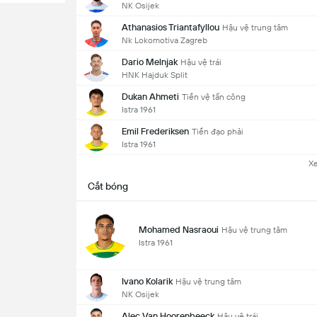
NK Osijek
Athanasios Triantafyllou
Hậu vệ trung tâm
Nk Lokomotiva Zagreb
Dario Melnjak
Hậu vệ trái
HNK Hajduk Split
Dukan Ahmeti
Tiền vệ tấn công
Istra 1961
Emil Frederiksen
Tiền đạo phải
Istra 1961
X
Cắt bóng
Mohamed Nasraoui
Hậu vệ trung tâm
Istra 1961
Ivano Kolarik
Hậu vệ trung tâm
NK Osijek
Alec Van Hoorenbeeck
Hậu vệ trái