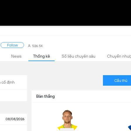
Follow
526.5K
News
Thống kê
Số liệu chuyên sâu
Chuyển như
Cầu thủ
 cố định
Bàn thắng
08/08/2026