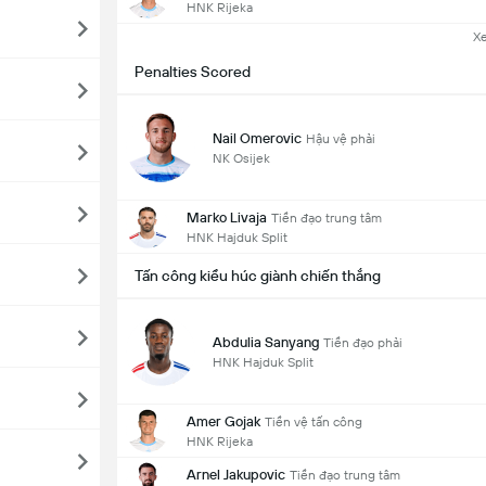
HNK Rijeka
X
Penalties Scored
Nail Omerovic
Hậu vệ phải
NK Osijek
Marko Livaja
Tiền đạo trung tâm
HNK Hajduk Split
Tấn công kiểu húc giành chiến thắng
Abdulia Sanyang
Tiền đạo phải
HNK Hajduk Split
Amer Gojak
Tiền vệ tấn công
HNK Rijeka
Arnel Jakupovic
Tiền đạo trung tâm