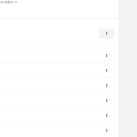
em thêm
1
1
1
1
1
1
1