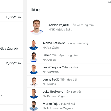
X
Hỗ trợ
15/08/2026
Adrion Pajaziti
Tiền vệ trung tâm
HNK Hajduk Split
Aleksa Latković
Tiền vệ tấn công
NK Varaždin
tiva Zagreb
Balelo
Tiền đạo trung tâm
NK Osijek
16/08/2026
Ivan Canjuga
Tiền đạo trái
NK Varaždin
Lenny Ilečić
Tiền đạo trái
NK Rudes
Luka Stojkovic
Tiền đạo trái
it
Nk Dinamo Zagreb
Marko Pajac
Hậu vệ trái
Nk Lokomotiva Zagreb