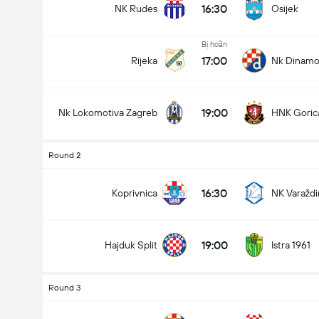
16:30
NK Rudes
Osijek
Bị hoãn
17:00
Rijeka
Nk Dinamo
19:00
Nk Lokomotiva Zagreb
HNK Goric
Round 2
16:30
Koprivnica
NK Varaždi
19:00
Hajduk Split
Istra 1961
Round 3