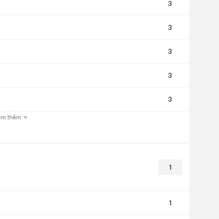
3
3
3
3
3
em thêm
1
1