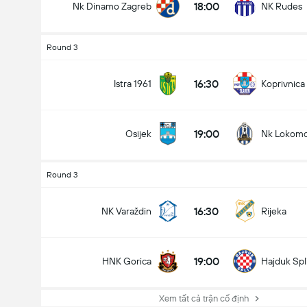
18:00
Nk Dinamo Zagreb
NK Rudes
Round 3
16:30
Istra 1961
Koprivnica
19:00
Osijek
Nk Lokomo
Round 3
16:30
NK Varaždin
Rijeka
19:00
HNK Gorica
Hajduk Spl
Xem tất cả trận cố định