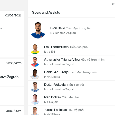
X
Goals and Assists
02/08/2026
Dion Beljo
Tiền đạo trung tâm
it
Nk Dinamo Zagreb
Emil Frederiksen
Tiền đạo phải
Istra 1961
Athanasios Triantafyllou
Hậu vệ trung tâm
01/08/2026
Nk Lokomotiva Zagreb
Daniel Adu-Adjei
Tiền đạo trung tâm
tiva Zagreb
HNK Rijeka
Dušan Vuković
Tiền đạo trái
Nk Lokomotiva Zagreb
Ivan Dolcek
Tiền đạo trái
NK Osijek
Justas Lasickas
Hậu vệ phải
31/07/2026
HNK Rijeka