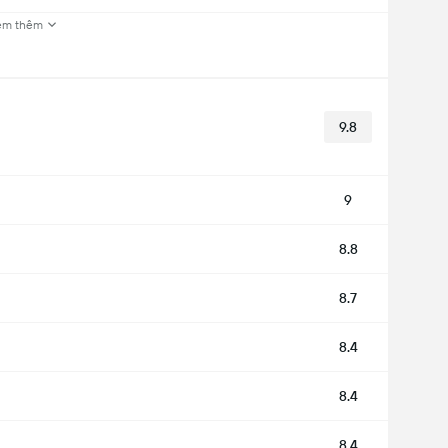
em thêm
9.8
9
8.8
8.7
8.4
8.4
8.4