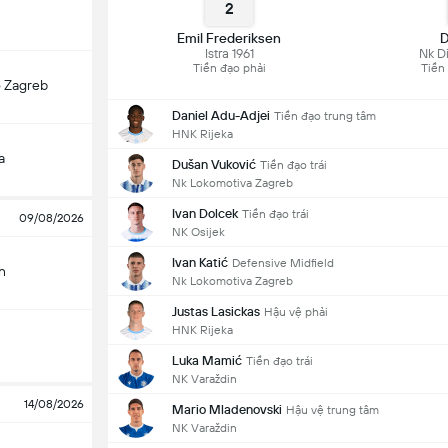
2
Emil Frederiksen
D
Istra 1961
Nk D
Tiền đạo phải
Tiền
 Zagreb
Daniel Adu-Adjei
Tiền đạo trung tâm
HNK Rijeka
a
Dušan Vuković
Tiền đạo trái
Nk Lokomotiva Zagreb
Ivan Dolcek
Tiền đạo trái
09/08/2026
NK Osijek
Ivan Katić
Defensive Midfield
n
Nk Lokomotiva Zagreb
Justas Lasickas
Hậu vệ phải
HNK Rijeka
Luka Mamić
Tiền đạo trái
NK Varaždin
14/08/2026
Mario Mladenovski
Hậu vệ trung tâm
NK Varaždin