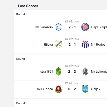
Last Scores
Round 1
Đã kết thúc
2
-
1
NK Varaždin
Hajduk Spl
Đã kết thúc
2
-
1
Rijeka
NK Rudes
Round 1
Đã kết thúc
2
-
3
Istra 1961
Nk Lokomo
Đã kết thúc
0
-
2
HNK Gorica
Osijek
Round 1