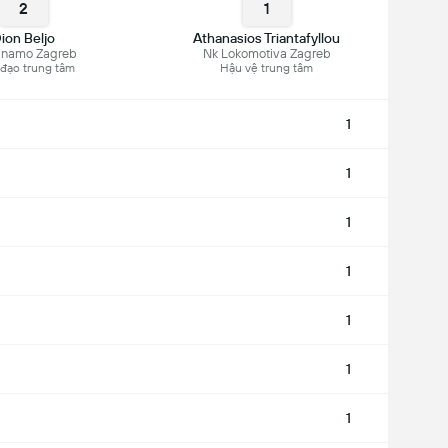
2
1
ion Beljo
Athanasios Triantafyllou
inamo Zagreb
Nk Lokomotiva Zagreb
 đạo trung tâm
Hậu vệ trung tâm
1
1
1
1
1
1
1