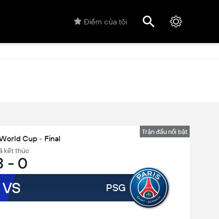
Điểm của tôi
Trận đấu nổi bật
World Cup - Final
ã kết thúc
3
-
0
VS
PSG