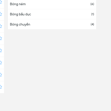
Bóng ném
Azerbaijan
(6)
Bóng bầu dục
Ba Lan
(
1
/7)
(1)
Bóng chuyền
Ba Tư
(4)
Bắc Ireland
(11)
Bắc Macedonia
(
1
/2)
Bắc Mỹ
(1)
Bahrain
Bangladesh
Barbados
Bêlarut
(
1
/3)
Bêlarut