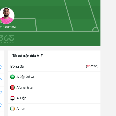
4
onnarumma
Tất cả trận đấu A-Z
Bóng đá
(
95
/630)
Ả Rập Xê Út
Afghanistan
Ai Cập
Ai-len