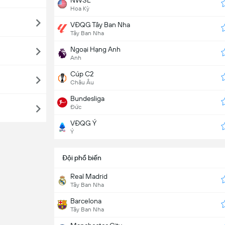
Hoa Kỳ
VĐQG Tây Ban Nha
Tây Ban Nha
Ngoại Hạng Anh
Anh
Cúp C2
Châu Âu
Bundesliga
Đức
VĐQG Ý
Ý
Đội phổ biến
Real Madrid
Tây Ban Nha
Barcelona
Tây Ban Nha