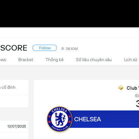
ESCORE
Follow
38.10M
ews
Bracket
Thống kê
Số liệu chuyên sâu
Lịch sử
 cố định
Club 
Đ
CHELSEA
13/07/2025