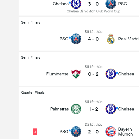
3
-
0
Chelsea
PSG
Chelsea đã vô địch Club World Cup
Semi Finals
Đã kết thúc
4
-
0
PSG
Real Madr
Semi Finals
Đã kết thúc
0
-
2
Fluminense
Chelsea
Quarter Finals
Đã kết thúc
1
-
2
Palmeiras
Chelsea
Đã kết thúc
Bayern
2
-
0
PSG
2
Munich