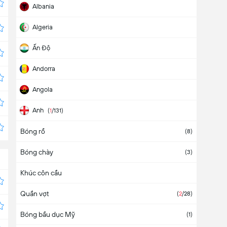
Albania
Algeria
Ấn Độ
Andorra
Angola
Anh
(
1
/131)
Bóng rổ
Antigua & Barbuda
(8)
Bóng chày
Áo
(
4
/6)
(3)
Khúc côn cầu
Argentina
(
1
/40)
Quần vợt
Armenia
(1)
(
2
/28)
Bóng bầu dục Mỹ
Aruba
(1)