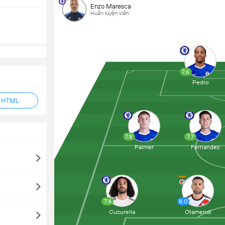
Enzo Maresca
Huấn luyện viên
7.6
Pedro
ẻ HTML
7.8
7.7
Palmer
Fernandez
7.4
8.0
Cucurella
Otamendi