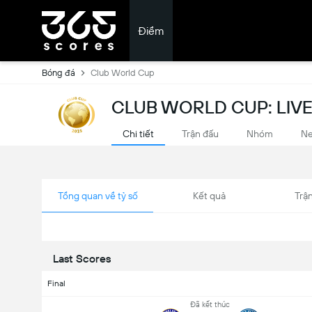
Điểm
Bóng đá
Club World Cup
CLUB WORLD CUP: LIV
Chi tiết
Trận đấu
Nhóm
N
Tổng quan về tỷ số
Kết quả
Trận
Last Scores
Final
Đã kết thúc