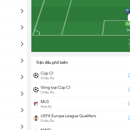
7.
D
Trận đấu phổ biến
Cúp C1
Châu Âu
Vòng loại Cúp C1
Châu Âu
MLS
Hoa Kỳ
UEFA Europa League Qualifiers
Châu Âu
NWSL