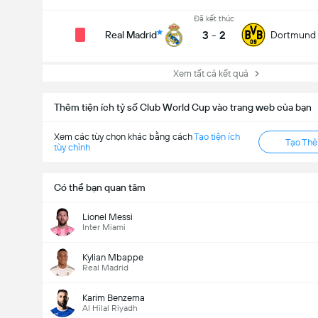
Đã kết thúc
3
-
2
Real Madrid
Dortmund
Xem tất cả kết quả
Thêm tiện ích tỷ số Club World Cup vào trang web của bạn
Xem các tùy chọn khác bằng cách
Tạo tiện ích
Tạo Th
tùy chỉnh
Có thể bạn quan tâm
Lionel Messi
Inter Miami
Kylian Mbappe
Real Madrid
Karim Benzema
Al Hilal Riyadh