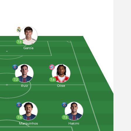
7.8
García
7.2
7.6
Ruiz
Olise
7.6
7.5
Marquinhos
Hakimi