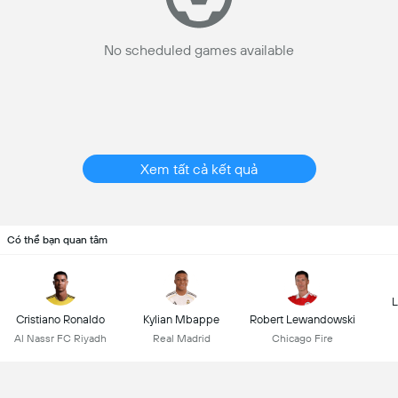
No scheduled games available
Xem tất cả kết quả
Có thể bạn quan tâm
L
Cristiano Ronaldo
Kylian Mbappe
Robert Lewandowski
Al Nassr FC Riyadh
Real Madrid
Chicago Fire