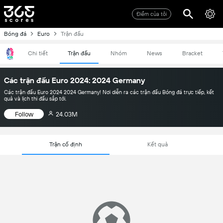
Điểm của tôi
Bóng đá
Euro
Trận đấu
Chi tiết
Trận đấu
Nhóm
News
Bracket
Các trận đấu Euro 2024: 2024 Germany
Các trận đấu Euro 2024 2024 Germany! Nơi diễn ra các trận đấu Bóng đá trực tiếp, kết
quả và lịch thi đấu sắp tới.
Follow
24.03M
Trận cố định
Kết quả