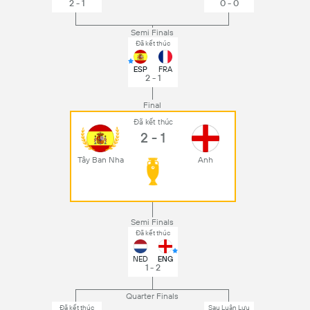
2 - 1
0 - 0
Semi Finals
Đã kết thúc
ESP
FRA
2 - 1
Final
Đã kết thúc
2 - 1
Tây Ban Nha
Anh
Semi Finals
Đã kết thúc
NED
ENG
1 - 2
Quarter Finals
Đã kết thúc
Sau Luân Lưu