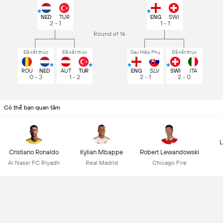
NED
TUR
ENG
SWI
2 - 1
1 - 1
Round of 16
Đã kết thúc
Đã kết thúc
Sau Hiệp Phụ
Đã kết thúc
ROU
NED
AUT
TUR
ENG
SLV
SWI
ITA
0 - 3
1 - 2
2 - 1
2 - 0
Có thể bạn quan tâm
L
Cristiano Ronaldo
Kylian Mbappe
Robert Lewandowski
Al Nassr FC Riyadh
Real Madrid
Chicago Fire