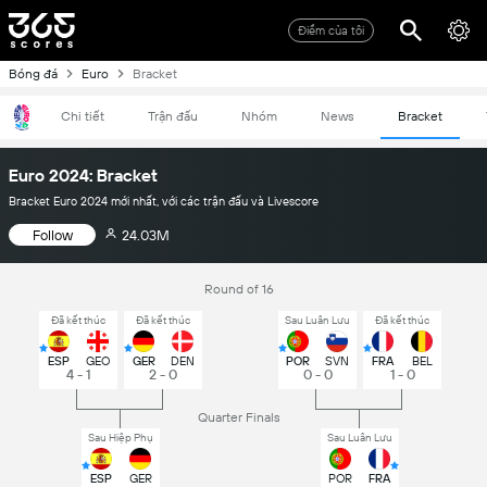
Điểm của tôi
Bóng đá
Euro
Bracket
Chi tiết
Trận đấu
Nhóm
News
Bracket
Euro 2024: Bracket
Bracket Euro 2024 mới nhất, với các trận đấu và Livescore
Follow
24.03M
Round of 16
Đã kết thúc
Đã kết thúc
Sau Luân Lưu
Đã kết thúc
ESP
GEO
GER
DEN
POR
SVN
FRA
BEL
4 - 1
2 - 0
0 - 0
1 - 0
Quarter Finals
Sau Hiệp Phụ
Sau Luân Lưu
ESP
GER
POR
FRA