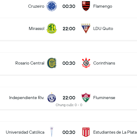
00:30
Cruzeiro
Flamengo
22:00
Mirassol
LDU Quito
00:30
Rosario Central
Corinthians
22:00
Independiente Riv.
Fluminense
Chung cuộc 0 - 0
00:30
Universidad Católica
Estudiantes de La Plata