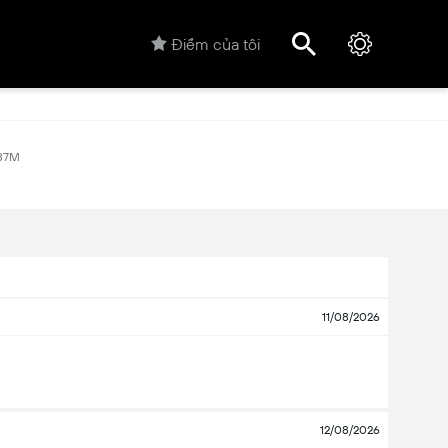
Điểm của tôi
87M
11/08/2026
12/08/2026