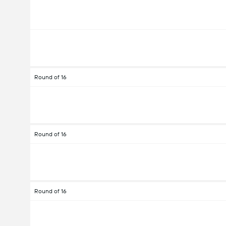
Round of 16
Round of 16
Round of 16