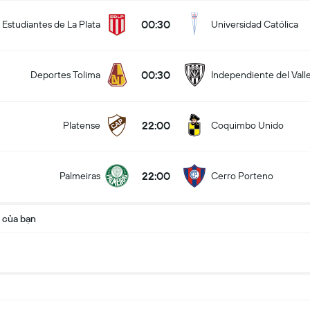
00:30
Estudiantes de La Plata
Universidad Católica
00:30
Deportes Tolima
Independiente del Vall
22:00
Platense
Coquimbo Unido
22:00
Palmeiras
Cerro Porteno
 của bạn