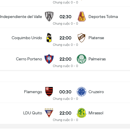
Chung cuộc 0 - 0
02:30
Independiente del Valle
Deportes Tolima
Chung cuộc 0 - 0
22:00
Coquimbo Unido
Platense
Chung cuộc 0 - 0
22:00
Cerro Porteno
Palmeiras
Chung cuộc 0 - 0
00:30
Flamengo
Cruzeiro
Chung cuộc 0 - 0
22:00
LDU Quito
Mirassol
Chung cuộc 0 - 0