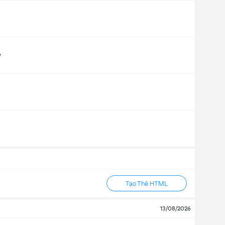
e
Tạo Thẻ HTML
13/08/2026