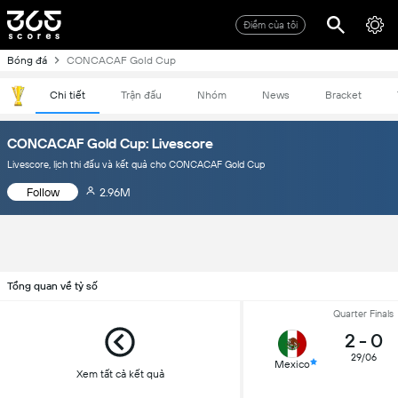
Điểm của tôi
Bóng đá
CONCACAF Gold Cup
Chi tiết
Trận đấu
Nhóm
News
Bracket
CONCACAF Gold Cup: Livescore
Livescore, lịch thi đấu và kết quả cho CONCACAF Gold Cup
Follow
2.96M
Tổng quan về tỷ số
Quarter Finals
2
-
0
29/06
Mexico
Xem tất cả kết quả