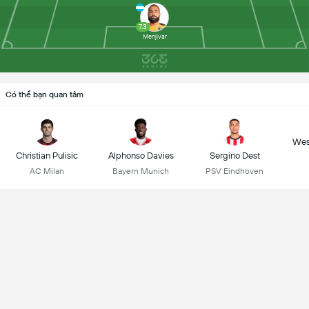
7.3
Menjivar
Có thể bạn quan tâm
Wes
Christian Pulisic
Alphonso Davies
Sergino Dest
AC Milan
Bayern Munich
PSV Eindhoven