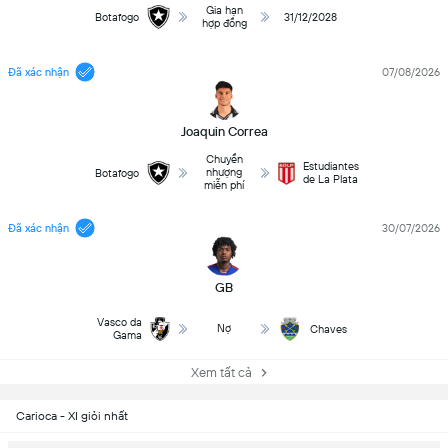
Gia hạn
Botafogo
31/12/2028
hợp đồng
Đã xác nhận
07/08/2026
Joaquin Correa
Chuyển
Estudiantes
nhượng
Botafogo
de La Plata
miễn phí
Đã xác nhận
30/07/2026
GB
Vasco da
Nợ
Chaves
Gama
Xem tất cả
Carioca - XI giỏi nhất