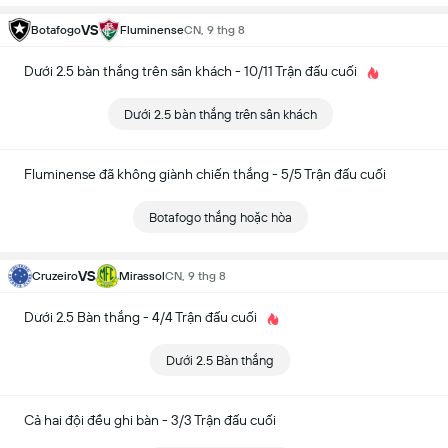
VS
Botafogo
Fluminense
CN, 9 thg 8
Dưới 2.5 bàn thắng trên sân khách - 10/11 Trận đấu cuối
Dưới 2.5 bàn thắng trên sân khách
Fluminense đã không giành chiến thắng - 5/5 Trận đấu cuối
Botafogo thắng hoặc hòa
VS
Cruzeiro
Mirassol
CN, 9 thg 8
Dưới 2.5 Bàn thắng - 4/4 Trận đấu cuối
Dưới 2.5 Bàn thắng
Cả hai đội đều ghi bàn - 3/3 Trận đấu cuối