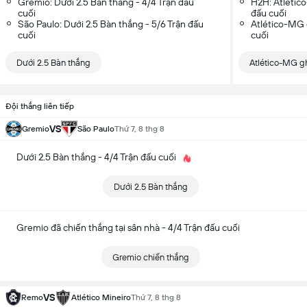
Gremio: Dưới 2.5 Bàn thắng - 4/4 Trận đấu
H2H: Atlético
cuối
đấu cuối
São Paulo: Dưới 2.5 Bàn thắng - 5/6 Trận đấu
Atlético-MG đ
cuối
cuối
Dưới 2.5 Bàn thắng
Atlético-MG gh
Đội thắng liên tiếp
VS
Gremio
São Paulo
Thứ 7, 8 thg 8
Dưới 2.5 Bàn thắng - 4/4 Trận đấu cuối
Dưới 2.5 Bàn thắng
Gremio đã chiến thắng tại sân nhà - 4/4 Trận đấu cuối
Gremio chiến thắng
VS
Remo
Atlético Mineiro
Thứ 7, 8 thg 8