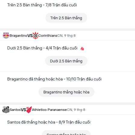
Trên 2.5 Bàn thắng - 7/8 Trận đấu cuối
Trên 2.5 Bàn thắng
VS
Bragantino
Corinthians
CN, 9 thg 8
Dưới 2.5 Bàn thắng - 4/4 Trận đấu cuối
Dưới 2.5 Bàn thắng
Bragantino đã thắng hoặc hòa - 10/10 Trận đấu cuối
Bragantino thắng hoặc hòa
VS
Santos
Athletico Paranaense
CN, 9 thg 8
Santos đã thắng hoặc hòa - 8/9 Trận đấu cuối