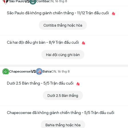
VS
São Paulo
Coritiba
CN, 16 thg 8
São Paulo đã không giành chiến thắng - 11/12 Trận đấu cuối
Coritiba thắng hoặc hòa
Cả hai đội đều ghi bàn - 8/9 Trận đấu cuối
Hai đội cùng ghi bàn
VS
Chapecoense
Bahia
CN, 16 thg 8
Dưới 2.5 Bàn thắng - 5/5 Trận đấu cuối
Dưới 2.5 Bàn thắng
Chapecoense đã không giành chiến thắng - 5/5 Trận đấu cuối
Bahia thắng hoặc hòa