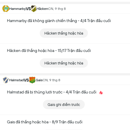
VS
Hammarby
Häcken
CN, 9 thg 8
Hammarby đã không giành chiến thắng - 4/4 Trận đấu cuối
Häcken thắng hoặc hòa
Häcken đã thắng hoặc hòa - 15/17 Trận đấu cuối
Häcken thắng hoặc hòa
VS
Halmstad
Gais
CN, 9 thg 8
Halmstad đã bị thủng lưới trước - 4/4 Trận đấu cuối
Gais ghi điểm trước
Gais đã thắng hoặc hòa - 8/9 Trận đấu cuối