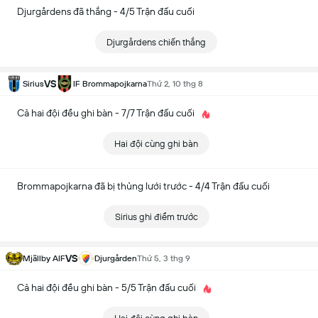
Djurgårdens đã thắng - 4/5 Trận đấu cuối
Djurgårdens chiến thắng
VS
Sirius
IF Brommapojkarna
Thứ 2, 10 thg 8
Cả hai đội đều ghi bàn - 7/7 Trận đấu cuối
Hai đội cùng ghi bàn
Brommapojkarna đã bị thủng lưới trước - 4/4 Trận đấu cuối
Sirius ghi điểm trước
VS
Mjällby AIF
Djurgården
Thứ 5, 3 thg 9
Cả hai đội đều ghi bàn - 5/5 Trận đấu cuối