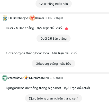
Gais thắng hoặc hòa
VS
IFK Göteborg
Kalmar FF
CN, 9 thg 8
Dưới 2.5 Bàn thắng - 8/9 Trận đấu cuối
Dưới 2.5 Bàn thắng
Göteborg đã thắng hoặc hòa - 4/4 Trận đấu cuối
Göteborg thắng hoặc hòa
VS
Västerås
Djurgården
Thứ 2, 10 thg 8
Djurgårdens đã thắng trong hiệp một - 5/6 Trận đấu cuối
Djurgårdens giành chiến thắng set 1