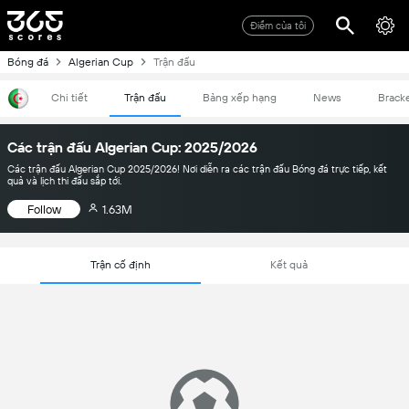
Điểm của tôi
Bóng đá
Algerian Cup
Trận đấu
Chi tiết
Trận đấu
Bảng xếp hạng
News
Brack
Các trận đấu Algerian Cup: 2025/2026
Các trận đấu Algerian Cup 2025/2026! Nơi diễn ra các trận đấu Bóng đá trực tiếp, kết
quả và lịch thi đấu sắp tới.
Follow
1.63M
Trận cố định
Kết quả