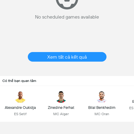
No scheduled games available
Xem tất cả kết quả
Có thể bạn quan tâm
R
Alexandre Oukidja
Zinedine Ferhat
Bilal Benkhedim
ES
ES Setif
MC Alger
MC Oran