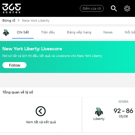
Điểm của tôi
Bóng rổ
New York Liberty
Chi tiết
Trận đấu
Bảng xếp hạng
News
Nổi bậ
New York Liberty: Livescore
Nơi có tất cả lịch thi đấu, kết quả và Livescore cho New York Liberty
Follow
Tổng quan về tỷ số
WNBA
92
-
86
05/08
Liberty
Xem tất cả kết quả