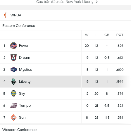
Các trận đấu của New York Liberty
WNBA
Eastern Conference
W
L
GB
PCT
Fever
1
20
12
-
.625
Dream
2
19
12
0.5
.613
Mystics
3
18
12
1
.600
Liberty
4
19
13
1
.594
Sky
5
12
20
8
.375
Tempo
6
10
21
9.5
.323
Sun
7
8
23
11.5
.258
Western Conference