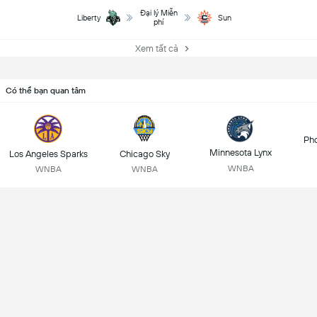
Đại lý Miễn
Liberty
Sun
phí
Xem tất cả
Có thể bạn quan tâm
Pho
Minnesota Lynx
Los Angeles Sparks
Chicago Sky
WNBA
WNBA
WNBA