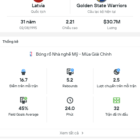
Latvia
Golden State Warriors
Quốc tịch
Câu lạc bộ hiện tại
31 năm
2.21
$30.7M
02/08/1995
Chiều cao
Lương
Thống kê
Bóng rổ Nhà nghề Mỹ - Mùa Giải Chính
16.7
5.2
2.5
Điểm trên mỗi trận
Rebounds
Lượt chuyền trên mỗi trận
45%
24.0
32
Field Goals Average
Phút
Trận đã thi đấu
Xem tất cả