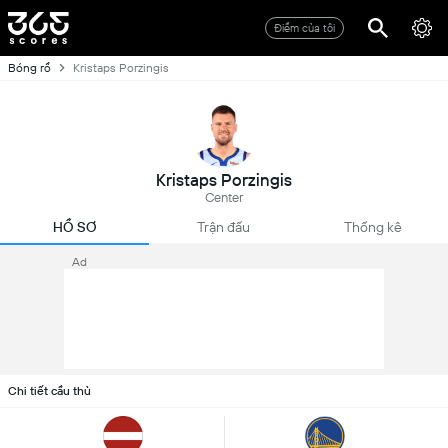
Điểm của tôi
Bóng rổ
Kristaps Porzingis
Kristaps Porzingis
Center
HỒ SƠ
Trận đấu
Thống kê
Ad
Chi tiết cầu thủ