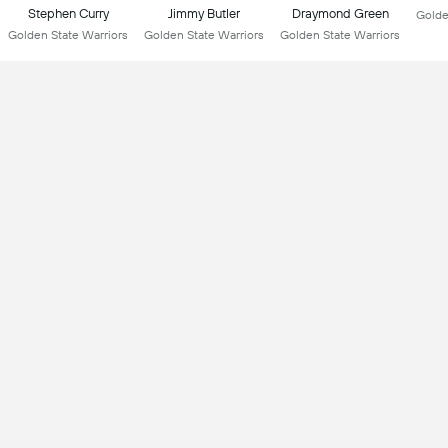
Stephen Curry
Jimmy Butler
Draymond Green
Golde
Golden State Warriors
Golden State Warriors
Golden State Warriors