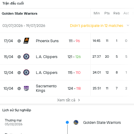
Trận đấu cuối
Min
Pts
Reb
Ast
S
Golden State Warriors
03/07/2026 - 19/07/2026
Didn't participate in 12 matches
17/04
@
Phoenix Suns
111
-
96
14:45
11
1
0
15/04
@
L.A. Clippers
121
-
126
27:37
20
5
5
12/04
@
L.A. Clippers
115
-
110
24:01
12
8
1
Sacramento
10/04
@
124
-
118
25:51
11
7
2
Kings
Xem tất cả
Lịch sử Sự nghiệp
Thương mại
Golden State Warriors
05/02/2026